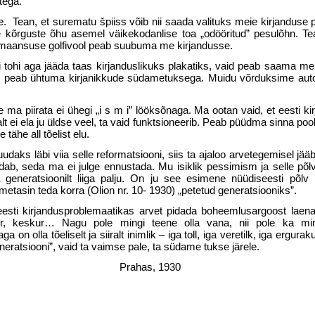
tega.
e. Tean, et surematu špiiss võib nii saada valituks meie kirjanduse 
e kõrguste õhu asemel väikekodanlise toa „odööritud” pesulõhn. Tea
humaansuse golfivool peab suubuma me kirjandusse.
 tohi aga jääda taas kirjanduslikuks plakatiks, vaid peab saama mei
 peab ühtuma kirjanikkude südametuksega. Muidu võrduksime au­to
e ma piirata ei ühegi „i s m i” löök­sõnaga. Ma ootan vaid, et eesti k
alt ei ela ju üldse veel, ta vaid funktsioneerib. Peab püüdma sinna poo
ähe all tõe­list elu.
daks läbi viia selle reformat­siooni, siis ta ajaloo arvetegemisel jääb 
ab, seda ma ei julge ennustada. Mu isiklik pessimism ja selle põlv
generatsioonilt liiga palju. On ju see esimene nüüdiseesti põlv
metasin teda korra (Olion nr. 10- 1930) „petetud generatsiooniks”.
sti kirjandusproblemaatikas arvet pidada boheemlusargoost laena
ur, keskur… Nagu pole mingi teene olla vana, nii pole ka min
 on olla tõeliselt ja sii­ralt inimlik – iga toll, iga veretilk, iga ergura
eneratsiooni”, vaid ta vaimse pale, ta sü­dame tukse järele.
Prahas, 1930 Vilma