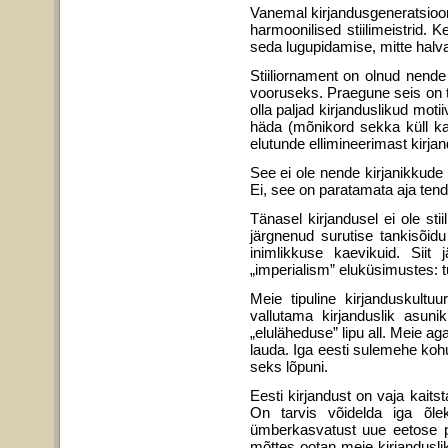
Vanemal kirjandusgeneratsiooni
harmoonilised stiilimeistrid. 
seda lugupidamise, mitte halv
Stiiliornament on olnud nende
vooruseks. Praegune seis on t
olla paljad kirjanduslikud mot
häda (mõnikord sekka küll ka
elutunde ellimineerimast kirja
See ei ole nende kirjanikkude 
Ei, see on paratamata aja tende
Tänasel kirjandusel ei ole stii
järgnenud surutise tankisõid
inimlikkuse kaevikuid. Siit
„imperialism” eluküsimustes: tu
Meie tipuline kirjanduskultu
vallutama kirjanduslik asuni
„eluläheduse” lipu all. Meie a
lauda. Iga eesti sulemehe kohu
seks lõpuni.
Eesti kirjandust on vaja kaitst
On tarvis võidelda iga õl
ümberkasvatust uue eetose p
mõttes ootan meie kirjan­duslik