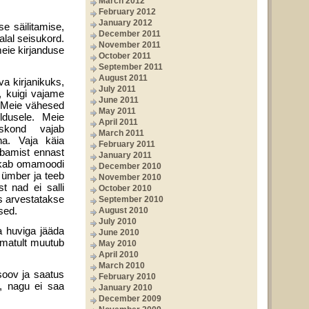
March 2012
February 2012
January 2012
se säilitamise,
December 2011
alal seisukord.
November 2011
meie kirjanduse
October 2011
September 2011
August 2011
va kirjanikuks,
July 2011
, kuigi vajame
June 2011
. Meie vä­hesed
May 2011
ldusele. Meie
April 2011
tskond vajab
March 2011
na. Vaja käia
February 2011
bamist en­nast
January 2011
okkab omamoodi
December 2010
 ümber ja teeb
November 2010
t nad ei salli
October 2010
es arvestatakse
September 2010
sed.
August 2010
July 2010
a huviga jääda
June 2010
amatult muutub
May 2010
April 2010
March 2010
soov ja saatus
February 2010
s, nagu ei saa
January 2010
December 2009