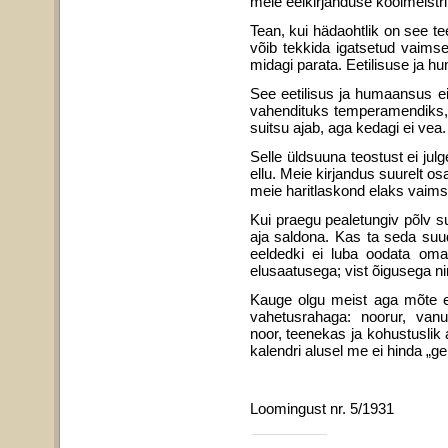
meie eelkirjanduse kool­meistri
Tean, kui hädaohtlik on see te
võib tekkida igatsetud vaims
midagi parata. Eetilisuse ja 
See eetilisus ja humaansus ei
vahendituks temperamen­diks,
suitsu ajab, aga kedagi ei vea.
Selle üldsuuna teostust ei julg
ellu. Meie kirjandus suurelt os
meie haritlaskond elaks vaimse t
Kui praegu pealetungiv põlv suu
aja saldona. Kas ta seda suud
eeldedki ei luba oodata oma 
elusaatu­sega; vist õigusega ni
Kauge olgu meist aga mõte ee
vahetusrahaga: noorur, van
noor, teenekas ja kohustuslik aga
ka­lendri alusel me ei hinda „g
Loomingust nr. 5/1931