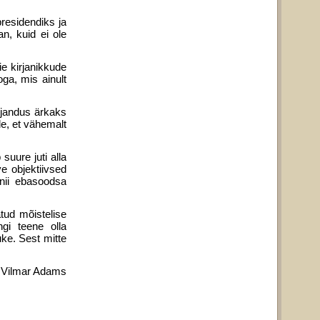
presidendiks ja
n, kuid ei ole
e kirjanikkude
ga, mis ainult
irjandus ärkaks
le, et vähemalt
suure juti alla
e objektiivsed
 nii ebasoodsa
tud mõistelise
gi teene olla
kuke. Sest mitte
r Adams