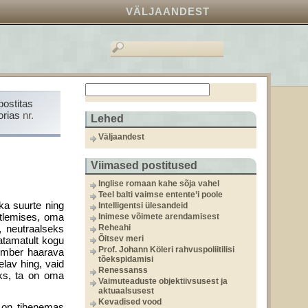
VÄLJAANDEST
postitas
orias
nr.
Lehed
Väljaandest
Viimased postitused
Inglise romaan kahe sõja vahel
Teel balti vaimse entente’i poole
ka suurte ning
Intelligentsi ülesandeid
õtlemises, oma
Inimese võimete arendamisest
 neutraalseks
Reheahi
Õitsev meri
atamatult kogu
Prof. Johann Köleri rahvuspoliitilisi
 ümber haarava
tõekspidamisi
lav hing, vaid
Renessanss
eks, ta on oma
Vaimuteaduste objektiivsusest ja
aktuaalsusest
Kevadised vood
 on tihenemas