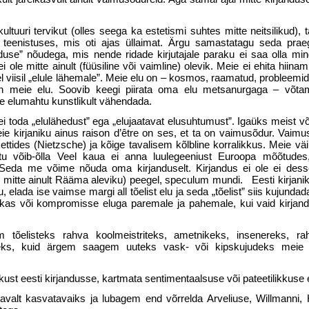
tuuri tervikut (olles seega ka este­tismi suhtes mitte neitsilikud), 
le teenistuses, mis oti ajas üllaimat. Ärgu samastatagu seda pr
duse” nõudega, mis nende ridade kirjutajale paraku ei saa olla mingi
 ole mitte ainult (füüsiline või vaimline) olevik. Meie ei ehita hiina
 viisil „elule lähemale”. Meie elu on – kosmos, raamatud, probleemi
n meie elu. Soovib keegi piirata oma elu metsanurgaga – võtame
ie elumahtu kunstlikult vähendada.
 ei toda „elulähedust” ega „elujaa­tavat elusuhtumust”. Igaüks meist v
e kirjaniku ainus raison d’être on ses, et ta on vaimusõdur. Vaimus
ettides (Nietzsche) ja kõige tavalisem kõlbline korralikkus. Meie vä
ttu võib-õlla Veel kaua ei anna luulegeeniust Euroopa mõõtudes,
st. Seda me võime nõuda oma kirjanduselt. Kirjandus ei ole ei dess
g mitte ainult Rääma aleviku) peegel, speculum mundi. Eesti kirjani
 elada ise vaimse margi all tõelist elu ja seda „tõelist” siis kujundad
e kas või kompromisse eluga paremale ja pahemale, kui vaid kirjand
tõelisteks rahva koolmeistriteks, amet­nikeks, insenereks, rah
steks, kuid ärgem saagem uuteks vask- või kipskujudeks meie 
kust eesti kirjandusse, kartmata sentimentaalsuse või pateetilikkuse e
lt kasvatavaiks ja lubagem end võr­relda Arveliuse, Willmanni, Ho