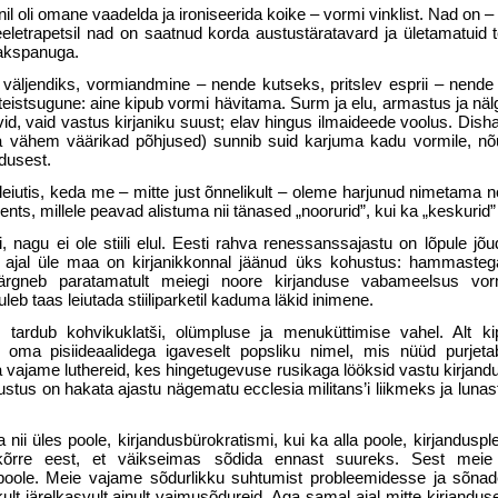
l oli omane vaadelda ja ironisee­rida koike – vormi vinklist. Nad on 
Keeletrapetsil nad on saatnud korda austustäratavard ja ületamatuid 
aks­panuga.
 väljendiks, vormiandmine – nende kutseks, pritslev esprii – nende
eistsugune: aine kipub vormi hävitama. Surm ja elu, armastus ja näl
iivid, vaid vastus kirjaniku suust; elav hingus ilmaideede voolus. Dis
 vähem väärikad põhjused) sunnib suid karjuma kadu vormile, nõu
ndusest.
leiutis, keda me – mitte just õn­nelikult – oleme harjunud nimetama n
nts, millele peavad alistuma nii tänased „noorurid”, kui ka „keskurid” 
li, nagu ei ole stiili elul. Eesti rahva renessanssajastu on lõpule jõu
u ajal üle maa on kirjanikkonnal jäänud üks kohustus: hammas­teg
 järgneb paratamatult meiegi noore kirjanduse vabameelsus vor
leb taas leiutada stiiliparketil kaduma läkid ini­mene.
ur tardub kohvikuklatši, olümpluse ja menuküttimise vahel. Alt ki
k oma pisiideaalidega igaveselt popsliku nimel, mis nüüd purjet
ga vajame luthereid, kes hingetugevuse rusikaga lööksid vastu kirjand
stus on hakata ajastu nägematu ecclesia militans’i liikmeks ja lunas
a nii üles poole, kirjandusbürokratismi, kui ka alla poole, kirjanduspl
ekõrre eest, et väikseimas sõdida ennast suureks. Sest mei
oole. Meie vajame sõdurlikku suh­tumist probleemidesse ja sõnad
ult järelkasvult ainult vaimusõdureid. Aga samal ajal mitte kir­janduse