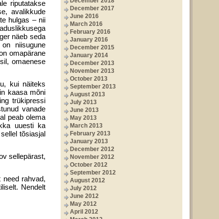
December 2018
le riputatakse
December 2017
se, avalikkude
June 2016
te hulgas – nii
March 2016
jaduslikkusega
February 2016
inger näeb seda
January 2016
. on niisugune
December 2015
e on omapärane
January 2014
isil, omaenese
December 2013
November 2013
October 2013
u, kui näiteks
September 2013
siin kaasa mõni
August 2013
ng trükipressi
July 2013
astunud vanade
June 2013
val peab olema
May 2013
ikka uuesti ka
March 2013
ellel tõsiasjal
February 2013
January 2013
December 2012
ov sellepärast,
November 2012
October 2012
September 2012
st need rahvad,
August 2012
iliselt. Nendelt
July 2012
June 2012
May 2012
April 2012