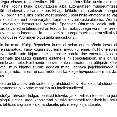
 tegur elavas rahvatervikus. Nii näiteks väärtuslikke uusimaid maa
se, ühe Rodin’i kujud pai­gutatakse juba automaatselt muuseumites
äilinud olevat vaid arhitektuur. Et aga kõikide ole­masolevate energia
viku organismis üks energiatest peaaegu psüühhilis-anatoomilise va
ee kunsti element peab varja­tud kujul siiski veel kuski olelema. Worr
päev avalduvat isesuguses vormis. Spengleri Õhtumaa loojak näit
, kas ta väited ja tulemused on teadusliku maksvusega või mitte. Se
les vaim teeb iseennast kunstiteoseks suure­päraselt nägemuslikul vi
 kujunduses Worringer õigustabki nüüdiskunsti.
olla ka mitte. Kuigi tõepoolest kunst ei seisa enam nõnda keset el
takse raamatuid. Täna koguni suuremal arvul, kui enne. Küll kõneleb 
laväärtuslikkude kirja­meeste ja -naiste harukordne eneseteadvus ni
läbematu (peaaegu kirjutaks esitäheks h) spekulat­sioon, mis on 
ioonide ase­mele. Kuid nende ebaviisakate raamatusünni põhjuste kõr
mata ilmub kirjandusturule aegajalt mingi jonnaka järjekindlusega 
tuid ja ridu, millest ei saa mööduda ka kõige huvipuuduse man. Ja s
us.
eest on tänapäev eriti raske ning rahuldust toov. Raske ja rahuldust to
maenese olukorda: maailma uut intellektualiteeti.
stsõja rahvaste hulgas peaksid tu­leviku jaoks viljaka tee leidma ju
ul, ühtlasi produktiivsemad nii tsivilisatoorselt-tehniliselt kui poliit
, tähtsaid sig­naale ka kirjandusele, jah, meiegi kirjandusele.