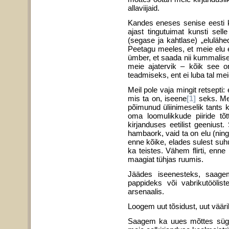
allaviijaid.
Kandes eneses senise eesti kul
ajast tingutuimat kunsti sel
(segase ja kahtlase) „elulähe
Peetagu meeles, et meie elu ei
ümber, et saada nii kummalisel
meie ajatervik – kõik see o
teadmiseks, ent ei luba tal me
Meil pole vaja mingit retsepti:
mis ta on, iseene
[1]
seks. Mei
põimunud üliinimeselik tants k
oma loomulikkude piiride tõ
kirjanduses eetilist gee­niu
hambaork, vaid ta on elu (nin
enne kõike, elades sulest suhu,
ka teistes. Vähem flirti, enn
maagiat tühjas ruumis.
Jäädes iseenesteks, saagem 
pappideks või vabrikutööli
arsenaalis.
Loogem uut tõsidust, uut vääri
Saagem ka uues mõttes sügava