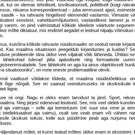
, kui on olemas tehniliseit, tsivilisatoorselt, poliitiliselt (koigi näi­va
ilmsus, niisama korres­pondeerivad – juba ammusest ajast, esime
t saadik – ka rahvaste hingelised elemendid vas­tamisi. Viimaste v
tsatest seostest, vaheldusmõjutustest, vastandikest laenest ja 
 varem, on pind valmistatud kõikide idee­liste väärtuste segunemi
lise mõtte diktatuur, mis endistel aegadel ei leidnud niipalju võimalus
s.
imus, kuivõrra kõikide rahvaste nüüdismaailm on seotud nende kirjand
d. Kas maailma situatsioon peegeldub kirjandustes ja kui­das? Se
nduse probleemile täna üldse veel viljakalt võib läheneda. Ühtlasi sei
ähtekohad tulevad jätta ajaloolisele ning for­maalsele uurimi
gistreerimisaladele. See lähtekoht on aga ka ainus objektiivselt huvit
a situatsiooniks”, on meie eneste problemaatiline olevik.
hemal vaatlusel võidakse tõdeda, et maailma nüüdistõelikkus on
lt õige nõrgalt. See on saanud veendumuseks nii üksikisikuile k
ti liigne.
ee nii ongi. Nagu ei oleks enam tarvi­dust ta järel. Sport, rekord
aailma. Ning järjest edenevad leiutised. See, mis veel oleleb kuns­tin
d aja vaimuga – selle aja teenistuses (nii: suur osa vene ja ame
at intellektuaalset aja vaimu), osalt see veab enam või vähem n
esile üksikuis isikuis, kelle aus püüdmine peab aga nurjuma nen
nduses.
äljendanud mõtet, et kunst teatud mõttes üldse enam ei eksisteeri. K