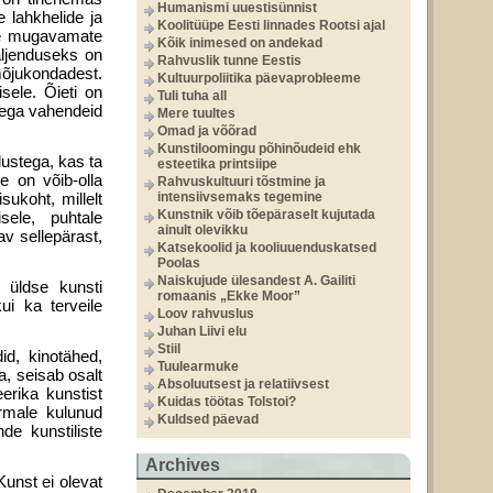
Humanismi uuestisünnist
te lahkhelide ja
Koolitüüpe Eesti linnades Rootsi ajal
ste mugavamate
Kõik inimesed on andekad
äljenduseks on
Rahvuslik tunne Eestis
mõjukondadest.
Kultuurpoliitika päevaprobleeme
sele. Õieti on
Tuli tuha all
i ega vahendeid
Mere tuultes
Omad ja võõrad
Kunstiloomingu põhinõudeid ehk
ustega, kas ta
esteetika printsiipe
e on võib-olla
Rahvuskultuuri tõstmine ja
sukoht, millelt
intensiivsemaks tegemine
Kunstnik võib tõepäraselt kujutada
sele, puhtale
ainult olevikku
av sellepärast,
Katsekoolid ja kooliuuenduskatsed
Poolas
Naiskujude ülesandest A. Gailiti
 üldse kunsti
romaanis „Ekke Moor”
ui ka terveile
Loov rahvuslus
Juhan Liivi elu
Stiil
id, kinotähed,
Tuulearmuke
a, seisab osalt
Absoluutsest ja relatiivsest
erika kunstist
Kuidas töötas Tolstoi?
armale kulunud
Kuldsed päevad
de kunstiliste
Archives
unst ei olevat