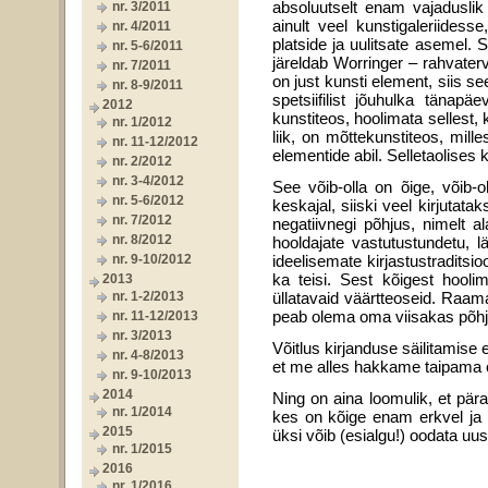
absoluutselt enam vajaduslik
nr. 3/2011
ainult veel kunstigaleriides
nr. 4/2011
platside ja uulitsate asemel. S
nr. 5-6/2011
järeldab Worringer – rahvater
nr. 7/2011
on just kunsti element, siis s
nr. 8-9/2011
spetsiifilist jõuhulka täna
2012
kunstiteos, hoolimata sellest
nr. 1/2012
liik, on mõttekunstiteos, mil
nr. 11-12/2012
elementide abil. Selletaolises
nr. 2/2012
nr. 3-4/2012
See võib-olla on õige, võib-
nr. 5-6/2012
keskajal, siiski veel kirjuta­
nr. 7/2012
negatiivnegi põhjus, nimelt a
nr. 8/2012
hooldajate vastutustundetu, 
nr. 9-10/2012
ideelisemate kirjastustradits
ka teisi. Sest kõigest hooli
2013
nr. 1-2/2013
üllatavaid väärtteoseid. Raama
peab olema oma viisakas põhj
nr. 11-12/2013
nr. 3/2013
Võitlus kirjanduse säilitamise 
nr. 4-8/2013
et me alles hak­kame taipama o
nr. 9-10/2013
2014
Ning on aina loomulik, et pära
nr. 1/2014
kes on kõige enam erkvel ja ping
2015
üksi võib (esialgu!) oodata uusi
nr. 1/2015
2016
nr. 1/2016