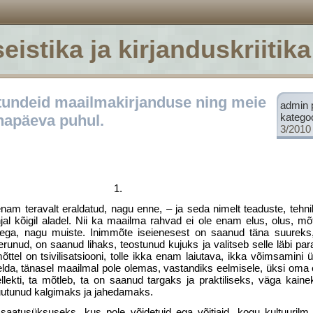
eistika ja kirjanduskriitika
 tundeid maailmakirjanduse ning meie
admin 
katego
napäeva puhul.
3/2010
1.
am teravalt eraldatud, nagu enne, – ja seda nimelt teaduste, tehni
jal kõigil aladel. Nii ka maailma rahvad ei ole enam elus, olus, m
sega, nagu muiste. Inimmõte iseienesest on saanud täna suureks,
runud, on saanud lihaks, teostunud kujuks ja valitseb selle läbi par
ttel on tsivilisat­siooni, tolle ikka enam laiutava, ikka võimsamini
da, tänasel maailmal pole olemas, vastandiks eelmisele, üksi oma e
llekti, ta mõtleb, ta on saanud targaks ja praktiliseks, väga kain
muutunud kalgimaks ja jahedamaks.
atusüksuseks, kus pole võidetuid ega võitjaid, kogu kultuurilm