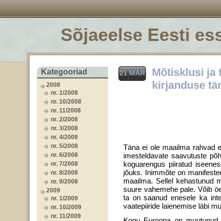
Sõjaeelse Eesti ess
Mõtisklusi ja
Kategooriad
21 MAR
kirjanduse tä
2008
nr. 1/2008
nr. 10/2008
nr. 11/2008
nr. 2/2008
nr. 3/2008
nr. 4/2008
nr. 5/2008
Täna ei ole maailma rahvad en
nr. 6/2008
imesteldavate saavutuste põh
koguarengus piiratud iseene
nr. 7/2008
jõuks. Inimmõte on manifestee
nr. 8/2008
maailma. Sellel kehastunud mõ
nr. 9/2008
suure vahemehe pale. Võib öel
2009
ta on saanud enesele ka inte
nr. 1/2009
vaatepiiride laienemise läbi 
nr. 10/2009
nr. 11/2009
Kogu Euroopa on muutunud sa