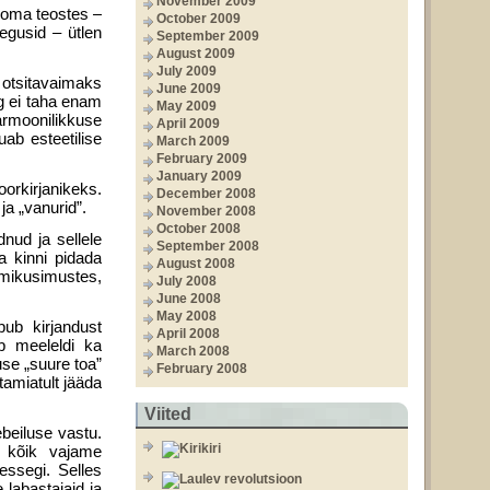
November 2009
– oma teostes –
October 2009
tegusid – ütlen
September 2009
August 2009
July 2009
 otsitavaimaks
June 2009
g ei taha enam
May 2009
harmoonilikkuse
April 2009
ab esteetilise
March 2009
February 2009
January 2009
oorkirjanikeks.
December 2008
ja „vanurid”.
November 2008
October 2008
dnud ja sellele
September 2008
a kinni pidada
August 2008
mikusimustes,
July 2008
June 2008
May 2008
pub kirjandust
April 2008
ab meeleldi ka
March 2008
use „suure toa”
February 2008
tamiatult jääda
Viited
ebeiluse vastu.
e kõik vajame
essegi. Selles
 labastajaid ja