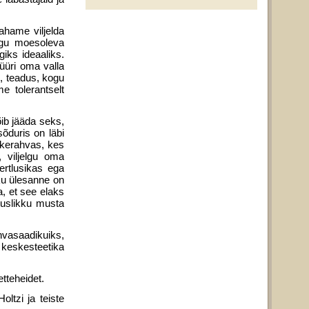
tahame viljelda
aegu moesoleva
ks ideaa­liks.
müüri oma valla
d, teadus, kogu
 tolerantselt
õib jääda seks,
õduris on läbi
ikerah­vas, kes
 viljelgu oma
ertlusikas ega
ku ülesanne on
a, et see elaks
us­likku musta
vasaadikuiks,
keskesteetika
tteheidet.
ltzi ja teiste