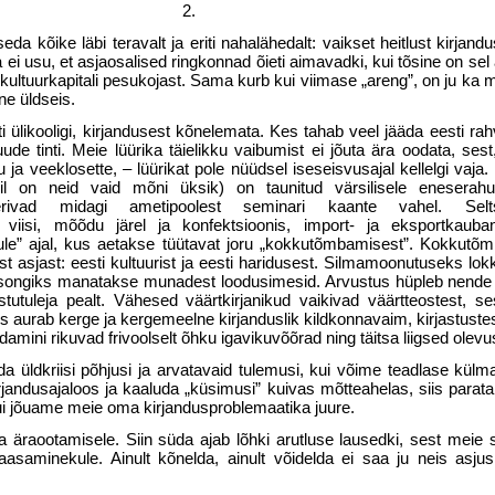
2.
 kõike läbi teravalt ja eriti nahalähedalt: vaikset heitlust kirjandu
ei usu, et asjaosalised ringkonnad õieti aimavadki, kui tõsine on sel 
ultuurkapitali pesukojast. Sama kurb kui viimase „areng”, on ju ka 
ne üldseis.
 ülikooligi, kirjandusest kõnele­mata. Kes tahab veel jääda eesti rah
 tinti. Meie lüürika täielikku vaibumist ei jõuta ära oodata, sest
 ja veeklosette, – lüürikat pole nüüdsel iseseisvusajal kellelgi vaja
il on neid vaid mõni üksik) on tau­nitud värsilisele eneserahu
treeri­vad midagi ametipoolest seminari kaante vahel. Sel
e viisi, mõõdu järel ja konfektsioonis, import- ja eksportkauba
jõule” ajal, kus aetakse tüütavat joru „kokkutõmbamisest”. Kokkutõm
t asjast: eesti kultuurist ja eesti ha­ridusest. Silmamoonutuseks l
sesongiks manatakse munadest loodusimesid. Arvustus hüpleb nende
tutuleja pealt. Vä­hesed väärtkirjanikud vaikivad väärtteostest, ses
s aurab kerge ja kergemeelne kirjanduslik kildkonnavaim, kirjastust
da­mini rikuvad frivoolselt õhku igavikuvõõrad ning täitsa liigsed olevu
da üldkriisi põhjusi ja arvatavaid tulemusi, kui võime teadlase külm
jandusajaloos ja kaaluda „küsimusi” kuivas mõtteahelas, siis parat
kui jõuame meie oma kirjandusproblemaatika juure.
a äraootamisele. Siin süda ajab lõhki arutluse lausedki, sest meie 
asaminekule. Ainult kõnelda, ainult võidelda ei saa ju neis asju