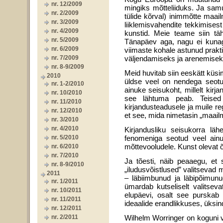
nr. 12/2009
mingiks mõtteliiduks. Ja sa­muti
nr. 2/2009
tülide kõrval) inimmõtte maa
nr. 3/2009
liiklemisvahendite tekkimises
nr. 4/2009
kunstid. Meie teame siin täh
nr. 5/2009
Tänapäev aga, nagu ei kunagi
nr. 6/2009
viimaste kohale astunud prakti­
nr. 7/2009
väljendamiseks ja arenemisek
nr. 8-9/2009
Meid huvitab siin eeskätt küs
2010
üldse veel on nen­dega seotu
nr. 1-2/2010
ainuke seisukoht, millelt kirja
nr. 10/2010
see lähtuma peab. Teised l
nr. 11/2010
kirjandusteadusele ja muile re
nr. 12/2010
et see, mida nimetasin „maailm
nr. 3/2010
nr. 4/2010
Kirjandusliku seisukorra lä
nr. 5/2010
fenomeniga seotud veel ai­nu
mõttevooludele. Kunst olevat õie
nr. 6/2010
nr. 7/2010
Ja tõesti, näib peaaegu, et s
nr. 8-9/2010
„iludusvõistlused” valitsevad m
2011
– läbiimbunud ja läbipõimunu
nr. 1/2011
ümardab kutseliselt valitsev
nr. 10/2011
elupäevi, osalt see purskab 
nr. 11/2011
ideaalide erandlik­kuses, üksi
nr. 12/2011
nr. 2/2011
Wilhelm Worringer on koguni v