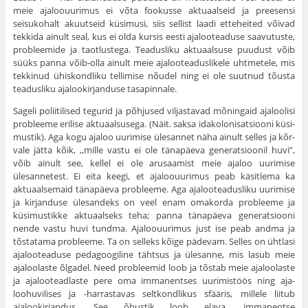
meie ajaloouurimus ei võta fookusse aktuaalseid ja preesensi
seisukohalt akuutseid küsimusi, siis sellist laadi etteheited võivad
tekkida ainult seal, kus ei olda kursis eesti ajalooteaduse saavutuste,
probleemide ja taotlustega. Teadusliku aktuaalsuse puudust võib
süüks panna võib-olla ainult meie ajalooteaduslikele uhtmetele, mis
tekkinud ühiskondliku tellimise nõudel ning ei ole suutnud tõusta
teadusliku ajalookirjanduse tasapinnale.
Sageli poliitilised tegurid ja põhjused viljastavad mõningaid ajaloo­lisi
probleeme erilise aktuaalsusega. (Näit. saksa idakolonisatsiooni küsi­
mustik). Aga kogu ajaloo uurimise ülesannet näha ainult selles ja kõr­
vale jätta kõik, ,,mille vastu ei ole tänapäeva generatsioonil huvi”,
võib ainult see, kellel ei ole arusaamist meie ajaloo uurimise
ülesannetest. Ei eita keegi, et ajaloouurimus peab käsitlema ka
aktuaalsemaid tänapäeva probleeme. Aga ajalooteadusliku uurimise
ja kirjanduse ülesandeks on veel enam omakorda probleeme ja
küsimustikke aktuaalseks teha; panna tänapäeva generatsiooni
nende vastu huvi tundma. Ajaloouurimus just ise peab andma ja
tõstatama probleeme. Ta on selleks kõige pädevam. Selles on ühtlasi
ajalooteaduse pedagoogiline tähtsus ja ülesanne, mis lasub meie
ajaloolaste õlgadel. Need probleemid loob ja tõstab meie aja­loolaste
ja ajalooteadlaste pere oma immanentses uurimistöös ning aja­
loohuvilises ja -harrastavas seltkondlikus sfääris, millele liitub
ajalookirjandus. See õhustik loob elava, immanentse