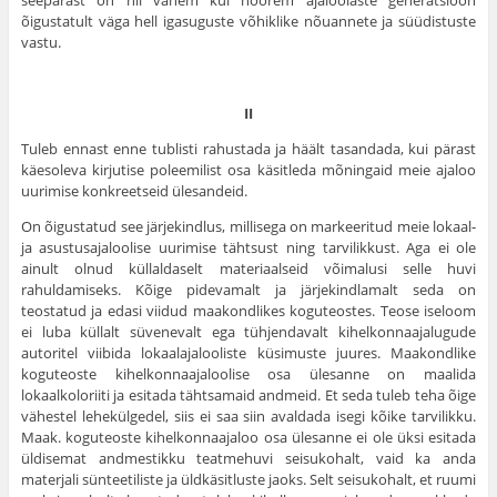
seepärast on nii vanem kui noorem ajaloolaste generatsioon
õigustatult väga hell igasuguste võhiklike nõuannete ja süüdistuste
vastu.
II
Tuleb ennast enne tublisti rahustada ja häält tasandada, kui pärast
käesoleva kirjutise poleemilist osa käsitleda mõningaid meie ajaloo
uurimise konkreetseid ülesandeid.
On õigustatud see järjekindlus, millisega on markeeritud meie lokaal-
ja asustusajaloolise uurimise tähtsust ning tarvilikkust. Aga ei ole
ainult olnud küllaldaselt materiaalseid võimalusi selle huvi
rahuldamiseks. Kõige pidevamalt ja järjekindlamalt seda on
teostatud ja edasi viidud maakondlikes koguteostes. Teose iseloom
ei luba küllalt süvenevalt ega tühjendavalt kihelkonnaajalugude
autoritel viibida lokaalajalooliste küsimuste juures. Maakondlike
koguteoste kihelkonnaajaloolise osa ülesanne on maalida
lokaalkoloriiti ja esitada tähtsamaid andmeid. Et seda tuleb teha õige
vähestel lehekülgedel, siis ei saa siin avaldada isegi kõike tarvilikku.
Maak. koguteoste kihelkonnaajaloo osa ülesanne ei ole üksi esitada
üldisemat andmestikku teatmehuvi seisukohalt, vaid ka anda
materjali sünteetiliste ja üldkäsitluste jaoks. Selt seisukohalt, et ruumi