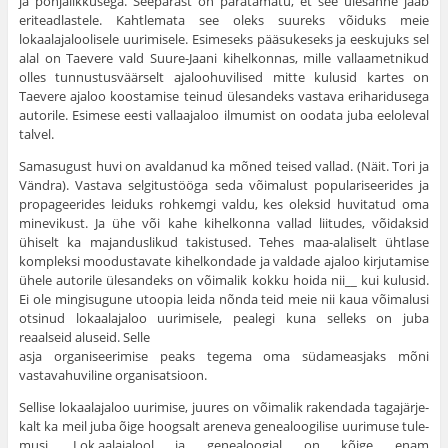
ja põhjalikkusega. Seepärast on parata­matu, et see ülesanne jääb
eriteadlastele. Kahtlemata see oleks suureks võiduks meie
lokaalajaloolisele uurimisele. Esimeseks pääsukeseks ja eeskujuks sel
alal on Taevere vald Suure-Jaani kihelkonnas, mille valla­ametnikud
olles tunnustusväärselt ajaloohuvilised mitte kulusid kartes on
Taevere ajaloo koostamise teinud ülesandeks vastava eriharidusega
auto­rile. Esimese eesti vallaajaloo ilmumist on oodata juba eeloleval
talvel.
Samasugust huvi on avaldanud ka mõned teised vallad. (Näit. Tori ja
Vändra). Vastava selgitustööga seda võimalust populariseerides ja
propageerides leiduks rohkemgi valdu, kes oleksid huvitatud oma
minevikust. Ja ühe või kahe kihelkonna vallad liitudes, võidaksid
ühiselt ka majanduslikud takistused. Tehes maa-alaliselt ühtlase
kompleksi moodustavate kihelkondade ja valdade ajaloo kirjutamise
ühele autorile ülesandeks on võimalik kokku hoida nii__ kui kulusid.
Ei ole mingisugune utoopia leida nõnda teid meie nii kaua võimalusi
otsinud lokaalajaloo uurimisele, pealegi kuna selleks on juba
reaalseid aluseid. Selle
asja organiseerimise peaks tegema oma südameasjaks mõni
vastavahuviline organisatsioon.
Sellise lokaalajaloo uurimise, juures on võimalik rakendada tagajärje­
kalt ka meil juba õige hoogsalt areneva genealoogilise uurimuse tule­
musi. Lok.aalajalool ja genealoogial on kõige enam