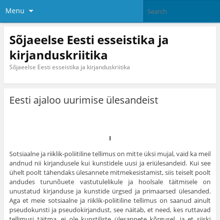
Menu
Sõjaeelse Eesti esseistika ja
kirjanduskriitika
Sõjaeelse Eesti esseistika ja kirjanduskriitika
Eesti ajaloo uurimise ülesandeist
I
Sotsiaalne ja riiklik-poliitiline tellimus on mitte üksi mujal, vaid ka meil
andnud nii kirjandusele kui kunstidele uusi ja eriülesandeid. Kui see
ühelt poolt tähendaks ülesannete mitmekesistamist, siis teiselt poolt
andudes turunõuete vastutulelikule ja hoolsale täitmisele on
unustatud kirjanduse ja kunstide ürgsed ja primaarsed ülesanded.
Aga et meie sotsiaalne ja riiklik-poliitiline tellimus on saanud ainult
pseudokunsti ja pseudokirjandust, see näitab, et need, kes ruttavad
tellimusi täitma, ei ole kunstiliste ülesannete kõrgusel, ja et siiski