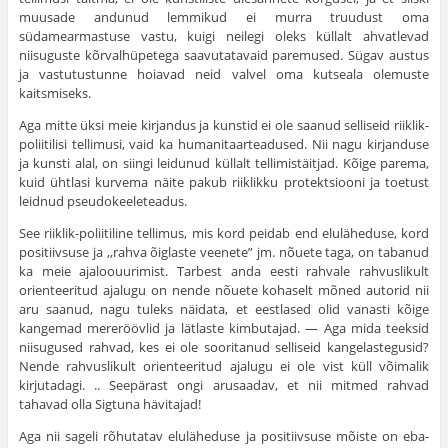
muusade andunud lemmi­kud ei murra truudust oma
südamearmastuse vastu, kuigi neilegi oleks küllalt ahvatlevad
niisuguste kõrvalhüpetega saavutatavaid paremused. Sügav austus
ja vastutustunne hoiavad neid valvel oma kutseala olemuste
kaitsmiseks.
Aga mitte üksi meie kirjandus ja kunstid ei ole saanud selliseid riiklik-
poliitilisi tellimusi, vaid ka humanitaarteadused. Nii nagu kirjanduse
ja kunsti alal, on siingi leidunud küllalt tellimistäitjad. Kõige parema,
kuid ühtlasi kurvema näite pakub riiklikku protektsiooni ja toetust
leidnud pseudokeeleteadus.
See riiklik-poliitiline tellimus, mis kord peidab end eluläheduse, kord
positiivsuse ja ,,rahva õiglaste veenete” jm. nõuete taga, on tabanud
ka meie ajaloouurimist. Tarbest anda eesti rahvale rahvuslikult
orientee­ritud ajalugu on nende nõuete kohaselt mõned autorid nii
aru saanud, nagu tuleks näidata, et eestlased olid vanasti kõige
kangemad mererööv­lid ja lätlaste kimbutajad. — Aga mida teeksid
niisugused rahvad, kes ei ole sooritanud selliseid kangelastegusid?
Nende rahvuslikult orienteeri­tud ajalugu ei ole vist küll võimalik
kirjutadagi. .. Seepärast ongi aru­saadav, et nii mitmed rahvad
tahavad olla Sigtuna hävitajad!
Aga nii sageli rõhutatav eluläheduse ja positiivsuse mõiste on eba­