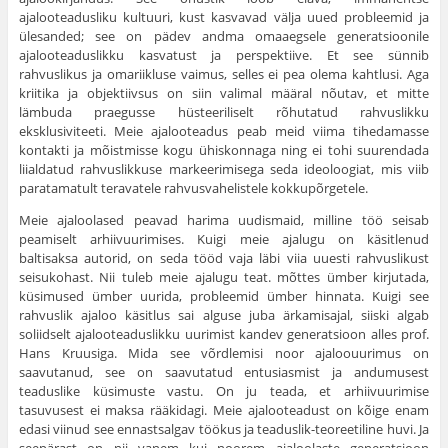
ajalooteadusliku kultuuri, kust kasvavad välja uued probleemid ja
ülesanded; see on pädev andma omaaegsele generatsioonile
ajalooteaduslikku kasvatust ja perspektiive. Et see sünnib
rahvuslikus ja omariikluse vaimus, selles ei pea olema kaht­lusi. Aga
kriitika ja objektiivsus on siin valimal määral nõutav, et mitte
lämbuda praegusse hüsteeriliselt rõhutatud rahvuslikku
eksklusiviteeti. Meie ajalooteadus peab meid viima tihedamasse
kontakti ja mõistmisse kogu ühiskonnaga ning ei tohi suurendada
liialdatud rahvuslikkuse mar­keerimisega seda ideoloogiat, mis viib
paratamatult teravatele rahvus­vahelistele kokkupõrgetele.
Meie ajaloolased peavad harima uudismaid, milline töö seisab
peamiselt arhiivuurimises. Kuigi meie ajalugu on käsitlenud
baltisaksa autorid, on seda tööd vaja läbi viia uuesti rahvuslikust
seisukohast. Nii tuleb meie ajalugu teat. mõttes ümber kirjutada,
küsimused ümber uurida, probleemid ümber hinnata. Kuigi see
rahvuslik ajaloo käsitlus sai alguse juba ärkamisajal, siiski algab
soliidselt ajalooteaduslikku uurimist kandev generatsioon alles prof.
Hans Kruusiga. Mida see võrd­lemisi noor ajaloouurimus on
saavutanud, see on saavutatud entusiasmist ja andumusest
teaduslike küsimuste vastu. On ju teada, et arhiivuurimise
tasuvusest ei maksa rääkidagi. Meie ajalooteadust on kõige enam
edasi viinud see ennastsalgav töökus ja teaduslik-teoreetiline huvi. Ja