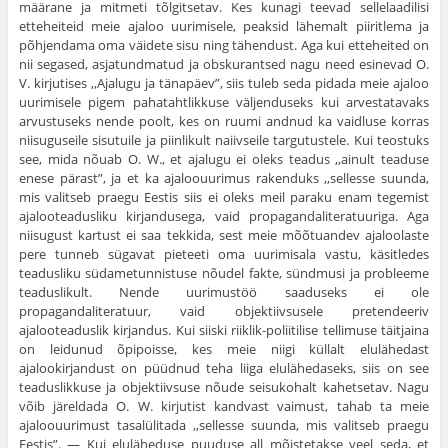
määrane ja mitmeti tõlgitsetav. Kes kunagi teevad sellelaadilisi
ettehei­teid meie ajaloo uurimisele, peaksid lähemalt piiritlema ja
põhjendama oma väidete sisu ning tähendust. Aga kui etteheited on
nii segased, asja­tundmatud ja obskurantsed nagu need esinevad O.
V. kirjutises ,,Ajalugu ja tänapäev”, siis tuleb seda pidada meie ajaloo
uurimisele pigem paha­tahtlikkuse väljenduseks kui arvestatavaks
arvustuseks nende poolt, kes on ruumi andnud ka vaidluse korras
niisuguseile sisutuile ja piinlikult naiivseile targutustele. Kui teostuks
see, mida nõuab O. W., et ajalugu ei oleks teadus ,,ainult teaduse
enese pärast”, ja et ka ajaloouurimus rakenduks ,,sellesse suunda,
mis valitseb praegu Eestis siis ei oleks meil paraku enam tegemist
ajalooteadusliku kirjandusega, vaid propagandaliteratuuriga. Aga
niisugust kartust ei saa tekkida, sest meie mõõtuandev ajaloolaste
pere tunneb sügavat pieteeti oma uurimisala vastu, käsitledes
teadusliku südametunnistuse nõudel fakte, sündmusi ja probleeme
teaduslikult. Nende uurimustöö saaduseks ei ole
propagandaliteratuur, vaid objektiivsusele pretendeeriv
ajalooteaduslik kirjandus. Kui siiski riiklik-poliitilise tellimuse täitjaina
on leidunud õpipoisse, kes meie niigi küllalt elulähedast
ajalookirjandust on püüdnud teha liiga elulähedaseks, siis on see
teaduslikkuse ja objektiivsuse nõude seisukohalt kahetsetav. Nagu
võib järeldada O. W. kirjutist kandvast vaimust, tahab ta meie
ajaloouurimust tasalülitada ,,sellesse suunda, mis valitseb praegu
Eestis”. — Kui eluläheduse puuduse all mõistetakse veel seda, et