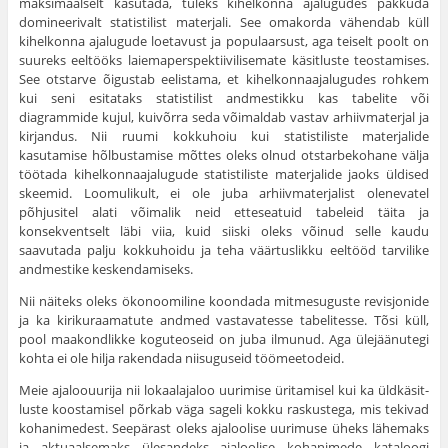
maksimaalselt kasutada, tuleks kihelkonna ajalugudes pakkuda
domineerivalt statistilist materjali. See omakorda vähendab küll
kihelkonna ajalugude loetavust ja populaarsust, aga teiselt poolt on
suureks eeltööks laiemaperspektiivilisemate käsitluste teostamises.
See otstarve õigustab eelistama, et kihelkonnaajalugudes rohkem
kui seni esitataks statistilist andmestikku kas tabelite või
diagrammide kujul, kuivõrra seda võimaldab vastav arhiivmaterjal ja
kirjandus. Nii ruumi kokkuhoiu kui statistiliste materjalide
kasutamise hõlbustamise mõttes oleks olnud otstarbekohane välja
töötada kihelkonnaajalugude statistiliste materjalide jaoks üldised
skeemid. Loomulikult, ei ole juba arhiivmaterjalist olenevatel
põhjusitel alati võimalik neid etteseatuid tabeleid täita ja
konsekventselt läbi viia, kuid siiski oleks võinud selle kaudu
saavutada palju kokkuhoidu ja teha väärtuslikku eeltööd tarvilike
andmestike keskendamiseks.
Nii näiteks oleks ökonoomiline koondada mitmesuguste revisjonide
ja ka kirikuraamatute andmed vastavatesse tabelitesse. Tõsi küll,
pool maakondlikke koguteoseid on juba ilmunud. Aga ülejäänutegi
kohta ei ole hilja rakendada niisuguseid töömeetodeid.
Meie ajaloouurija nii lokaalajaloo uurimise üritamisel kui ka üldkäsit­
luste koostamisel põrkab väga sageli kokku raskustega, mis tekivad
koha­nimedest. Seepärast oleks ajaloolise uurimuse üheks lähemaks
ja aktu­aalsemaks ülesandeks ajaloolise kohanimede kataloogi