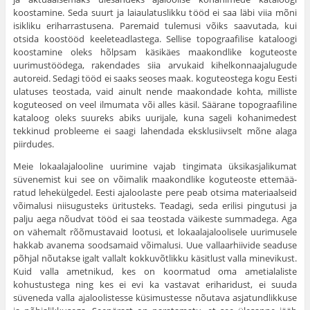
koostamine. Seda suurt ja laiaulatuslikku tööd ei saa läbi viia mõni
isikliku eriharrastusena. Paremaid tulemusi võiks saavutada, kui
otsida koostööd keeleteadlas­tega. Sellise topograafilise kataloogi
koostamine oleks hõlpsam käsikäes maakondlike koguteoste
uurimustöödega, rakendades siia arvukaid kihelkonnaajalugude
autoreid. Sedagi tööd ei saaks seoses maak. kogu­teostega kogu Eesti
ulatuses teostada, vaid ainult nende maakondade kohta, milliste
koguteosed on veel ilmumata või alles käsil. Säärane topo­graafiline
kataloog oleks suureks abiks uurijale, kuna sageli kohanimedest
tekkinud probleeme ei saagi lahendada eksklusiivselt mõne alaga
piir­dudes.
Meie lokaalajalooline uurimine vajab tingimata üksikasjalikumat
süvenemist kui see on võimalik maakondlike koguteoste ettemää­
ratud lehekülgedel. Eesti ajaloolaste pere peab otsima materiaalseid
või­malusi niisugusteks üritusteks. Teadagi, seda erilisi pingutusi ja
palju aega nõudvat tööd ei saa teostada väikeste summadega. Aga
on vähe­malt rõõmustavaid lootusi, et lokaalajaloolisele uurimusele
hakkab ava­nema soodsamaid võimalusi. Uue vallaarhiivide seaduse
põhjal nõutakse igalt vallalt kokkuvõtlikku käsitlust valla minevikust.
Kuid valla ametni­kud, kes on koormatud oma ametialaliste
kohustustega ning kes ei evi ka vastavat eriharidust, ei suuda
süveneda valla ajaloolistesse küsimus­tesse nõutava asjatundlikkuse