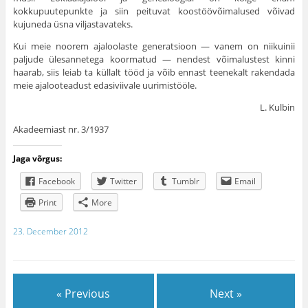
kokkupuutepunkte ja siin peituvat koostöövõimalused võivad
kujuneda üsna viljastavateks.
Kui meie noorem ajaloolaste generatsioon — vanem on niikuinii
paljude ülesannetega koormatud — nendest võimalustest kinni
haarab, siis leiab ta küllalt tööd ja võib ennast teenekalt rakendada
meie ajaloo­teadust edasiviivale uurimistööle.
L. Kulbin
Akadeemiast nr. 3/1937
Jaga võrgus:
Facebook
Twitter
Tumblr
Email
Print
More
23. December 2012
« Previous
Next »