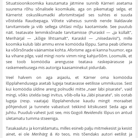
Situatsioonikoomika kasutamata jätmine sunnib Kärneri asetama
suurema rõhu sõnalisele koomikale, aga on pikematagi selge, et
Kärnerist oskuslikumadki aforismitsejad ses suhtes ei suuda
võistelda Raudsepaga. Võtete vähesus sunnib nende liialdavale
tarvitamisele ja viib sellega ühtlasi mõju kaotamisele. See puutub
näit. teatavate lemmiksõnade tarvitamisse (Puraskil — „ja küllalt”,
Merihärjal — „kõige lihtsamalt”, Karaskil — „niisedaviisi”), mille
koomika kulub läbi ammu enne komöödia lõppu. Sama peab ütlema
ka võõrsõnade väänamise kohta. Aforisme aga ei kanna huumor, ega
ka vihane pilge, vaid mingi noriv vimm ning kahjurõõm. Loomulik, et
see toob komöödia arengusse teatava raskepärasuse ja
raskemeelsusega mis autoriga kaasaminekut pidurdab.
Veel halvem on aga asjaolu, et Kärner oma komöödia
lõpplahendusega asetab lugeja teatavasse eetilisse ummikusse. Sest
kui komöödia üldine areng polnudki mitte „naer läbi pisarate”, vaid
mingi, võiks ütelda isegi irvitus, võib-olla ka „läbi pisarate”, siis ootab
lugeja (resp. vaataja) lõpplahenduse kaudu mingit moraalset
põhjendust ja tunnete vabastust tekkind kitsikusest Seda aga ei
juhtu. Puudub vahest just see, mis Gogoli
Revidendis
lõpus on antud
ületamatu tumma stseeniga.
Tasakaalutu ja korraldamatu, milles esineb palju mitmekesist ja kesist
ainet, ei ole
Merihärg & Ko
teos, mis tõendaks autori eetilist ja