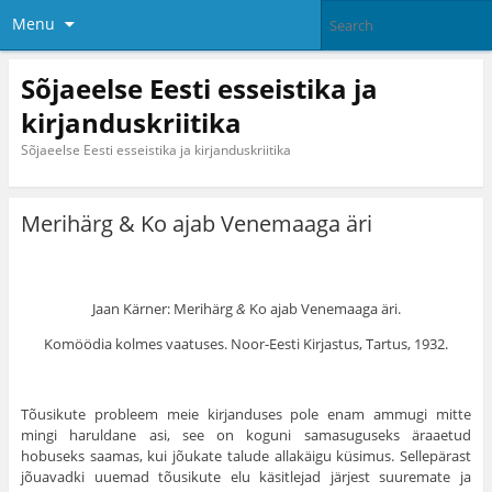
Menu
Sõjaeelse Eesti esseistika ja
kirjanduskriitika
Sõjaeelse Eesti esseistika ja kirjanduskriitika
Merihärg & Ko ajab Venemaaga äri
Jaan Kärner: Merihärg
&
Ko ajab Venemaaga äri.
Komöödia kolmes vaatuses. Noor-Eesti Kirjastus, Tartus, 1932.
Tõusikute probleem meie kirjanduses pole enam ammugi mitte
mingi haruldane asi, see on koguni samasuguseks äraaetud
hobuseks saamas, kui jõukate talude allakäigu küsimus. Sellepärast
jõuavadki uuemad tõusikute elu käsitlejad järjest suuremate ja