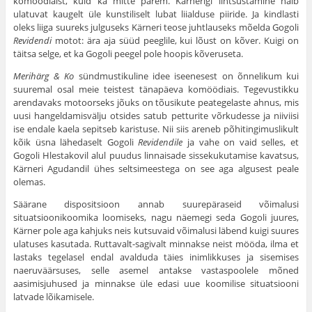
komöödiaist, kuid ka mitte parem. Kärnerigi lihtsustamine näib
ulatuvat kaugelt üle kunstiliselt lubat liialduse piiride. Ja kindlasti
oleks liiga suureks julguseks Kärneri teose juhtlauseks mõelda Gogoli
Revidendi
motot: ära aja süüd peeglile, kui lõust on kõver. Kuigi on
täitsa selge, et ka Gogoli peegel pole hoopis kõveruseta.
Merihärg & Ko
sündmustikuline idee iseenesest on õnnelikum kui
suuremal osal meie teistest tänapäeva komöödiais. Tegevustikku
arendavaks motoorseks jõuks on tõusikute peategelaste ahnus, mis
uusi hangeldamisvälju otsides satub petturite võrkudesse ja niiviisi
ise endale kaela sepitseb karistuse. Nii siis areneb põhitingimuslikult
kõik üsna lähedaselt Gogoli
Revidendile
ja vahe on vaid selles, et
Gogoli Hlestakovil alul puudus linnaisade sissekukutamise kavatsus,
Kärneri Agudandil ühes seltsimeestega on see aga algusest peale
olemas.
Säärane dispositsioon annab suurepäraseid võimalusi
situatsioonikoomika loomiseks, nagu näemegi seda Gogoli juures,
Kärner pole aga kahjuks neis kutsuvaid võimalusi läbend kuigi suures
ulatuses kasutada. Ruttavalt-sagivalt minnakse neist mööda, ilma et
lastaks tegelasel endal avalduda täies inimlikkuses ja sisemises
naeruväärsuses, selle asemel antakse vastaspoolele mõned
aasimisjuhused ja minnakse üle edasi uue koomilise situatsiooni
latvade lõikamisele.