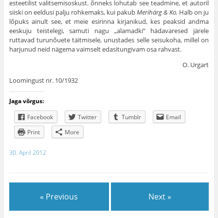
esteetilist valitsemisoskust. õnneks lohutab see teadmine, et autoril
siiski on eeldusi palju rohkemaks, kui pakub
Merihärg & Ko.
Halb on ju
lõpuks ainult see, et meie esirinna kirjanikud, kes peaksid andma
eeskuju teistelegi, samuti nagu „alamadki” hädavaresed järele
ruttavad turunõuete täitmisele, unustades selle seisukoha, millel on
harjunud neid nägema vaimselt edasitungivam osa rahvast.
O. Urgart
Loomingust nr. 10/1932
Jaga võrgus:
Facebook
Twitter
Tumblr
Email
Print
More
30. April 2012
« Previous
Next »