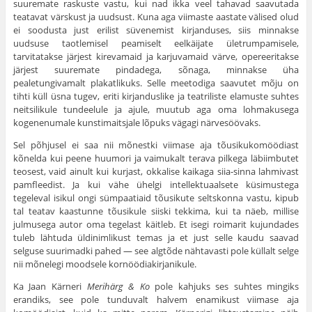
suuremate raskuste vastu, kui nad ikka veel tahavad saavutada
teatavat värskust ja uudsust. Kuna aga viimaste aastate välised olud
ei soodusta just erilist süvenemist kirjanduses, siis minnakse
uudsuse taotlemisel peamiselt eelkäijate ületrumpamisele,
tarvitatakse järjest kirevamaid ja karjuvamaid värve, opereeritakse
järjest suuremate pindadega, sõnaga, minnakse üha
pealetungivamalt plakatlikuks. Selle meetodiga saavutet mõju on
tihti küll üsna tugev, eriti kirjanduslike ja teatriliste elamuste suhtes
neitsilikule tundeelule ja ajule, muutub aga oma lohmakusega
kogenenumale kunstimaitsjale lõpuks vägagi närvesöövaks.
Sel põhjusel ei saa nii mõnestki viimase aja tõusikukomöödiast
kõnelda kui peene huumori ja vaimukalt terava pilkega läbiimbutet
teosest, vaid ainult kui kurjast, okkalise kaikaga siia-sinna lahmivast
pamfleedist. Ja kui vähe ühelgi intellektuaalsete küsimustega
tegeleval isikul ongi sümpaatiaid tõusikute seltskonna vastu, kipub
tal teatav kaastunne tõusikule siiski tekkima, kui ta näeb, millise
julmusega autor oma tegelast käitleb. Et isegi roimarit kujundades
tuleb lähtuda üldinimlikust temas ja et just selle kaudu saavad
selguse suurimadki pahed — see algtõde nähtavasti pole küllalt selge
nii mõnelegi moodsele kornöödiakirjanikule.
Ka Jaan Kärneri
Merihärg & Ko
pole kahjuks ses suhtes mingiks
erandiks, see pole tunduvalt halvem enamikust viimase aja