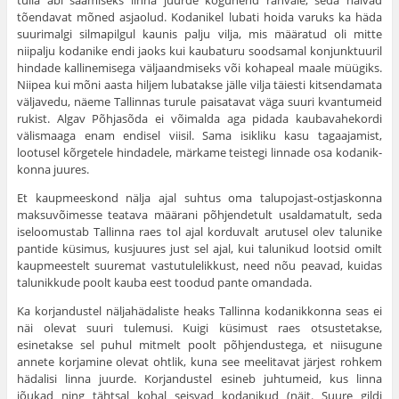
tulla abi saamiseks linna juurde kogunend rahvale, seda näivad
tõendavat mõned asjaolud. Kodanikel lubati hoida varuks ka häda
suurimalgi silmapilgul kaunis palju vilja, mis määratud oli mitte
niipalju kodanike endi jaoks kui kaubaturu soodsamal konjunktuuril
hindade kallinemisega väljaandmiseks või kohapeal maale müügiks.
Niipea kui mõni aasta hiljem lubatakse jälle vilja täiesti kitsendamata
väljavedu, näeme Tallinnas turule paisatavat väga suuri kvantumeid
rukist. Algav Põhjasõda ei võimalda aga pidada kaubavahekordi
välismaaga enam endisel viisil. Sama isikliku kasu tagaajamist,
lootusel kõrgetele hindadele, märkame teistegi linnade osa kodanik­
konna juures.
Et kaupmeeskond nälja ajal suhtus oma talupojast-ostjaskonna
maksuvõimesse teatava määrani põhjendetult usaldamatult, seda
iseloomustab Tallinna raes tol ajal korduvalt arutusel olev talunike
pantide küsimus, kusjuures just sel ajal, kui talunikud lootsid omilt
kaupmeestelt suuremat vastutulelikkust, need nõu peavad, kuidas
talunikkude poolt kauba eest toodud pante omandada.
Ka korjandustel näljahädaliste heaks Tallinna kodanikkonna seas ei
näi olevat suuri tulemusi. Kuigi küsimust raes otsustetakse,
esinetakse sel puhul mitmelt poolt põhjendustega, et niisugune
annete korjamine olevat ohtlik, kuna see meelitavat järjest rohkem
hädalisi linna juurde. Korjan­dustel esineb juhtumeid, kus linna
jõukad ning tähtsal kohal seisvad kodanikud (näit. Suure gildi