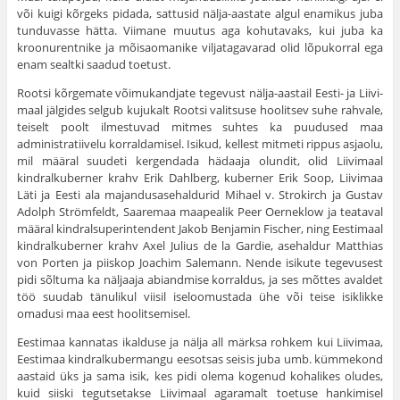
või kuigi kõrgeks pidada, sattusid nälja-aastate algul enamikus juba
tun­duvasse hätta. Viimane muutus aga kohutavaks, kui juba ka
kroonurentnike ja mõisaomanike viljatagavarad olid lõpukorral ega
enam sealtki saadud toetust.
Rootsi kõrgemate võimukandjate tegevust nälja-aastail Eesti- ja Liivi­
maal jälgides selgub kujukalt Rootsi valitsuse hoolitsev suhe rahvale,
tei­selt poolt ilmestuvad mitmes suhtes ka puudused maa
administratiivelu korraldamisel. Isikud, kellest mitmeti rippus asjaolu,
mil määral suudeti kergendada hädaaja olundit, olid Liivimaal
kindralkuberner krahv Erik Dahlberg, kuberner Erik Soop, Liivimaa
Läti ja Eesti ala majandusasehaldurid Mihael v. Strokirch ja Gustav
Adolph Strömfeldt, Saaremaa maapealik Peer Oerneklow ja teataval
määral kindralsuperintendent Jakob Benjamin Fischer, ning Eestimaal
kindralkuberner krahv Axel Julius de la Gardie, asehaldur Matthias
von Porten ja piiskop Joachim Salemann. Nende isikute tegevusest
pidi sõltuma ka näljaaja abiandmise korraldus, ja ses mõttes avaldet
töö suudab tänulikul viisil iseloomustada ühe või teise isiklikke
omadusi maa eest hoolitsemisel.
Eestimaa kannatas ikalduse ja nälja all märksa rohkem kui Liivimaa,
Eestimaa kindralkubermangu eesotsas seisis juba umb. kümmekond
aas­taid üks ja sama isik, kes pidi olema kogenud kohalikes oludes,
kuid siiski tegutsetakse Liivimaal agaramalt toetuse hankimisel