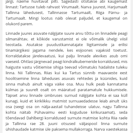
järgi, näeme huvitavat pilti. Sagedasti otsitakse abi kaugemast
linnast: Tartusse tuleb rahvast Virumaalt. Narva juurest, Harjumaalt
Tallinna lähedusest, Tallinnasse Tartumaalt, Riiga Pärnu- ja
Tartumaalt. Mingi lootus näib olevat paljudel, et kaugemal on
olukord parem.
Linnade juures asuvate nälgijate suure arvu tõttu on linnadele peagi
silmanähtav, et kõikide varustamist ei ole võimalik ühelgi viisil
teostada. Asutakse puudustkannatajate liigitamisele ja erilisi
tinamärgikesi jagama nendele, kes esijoones vajaksid toetust.
Korraldatakse järelevaatusi, kui palju linnade alevikes asub omi
vaeseid. Ohtlasi järgnevad peagi kindralkuberneride korraldused, mis
haiguste vastu võitiemise sihiga teevad võimatuks hädaliste tuleku
linna. Nii Tallinnas, Riias kui ka Tartus sünnib maavaeste eest
hoolitsemine linna läheduses asuvais rehtedes ja küüni­des, kuid
sinna mahub ainult väga väike osa. Muu hulk peab kannatama
külmas ja suurelt osalt on määratud paratamatule hukkumisele.
Täpset arvu linnade ümbruses surnud nälgijate kohta ei saa küll
kunagi, kuid et kiriklikku matmist surnuaedadesse leiab ainult üks
osa (seegi osa on nälja-aastail tuhandeisse ulatuv, nagu Tallinna
kohta näitab Pühavaimu eesti koguduse kirikuraamat), seda
tõendavad Dahlbergi korraldused sur­nute matmise kohta Riia raele
ja Tallinna rae 28. juuni otsused väljaspool linna surnute
ühishaudade katmise üle paksema mullakorraga. Narva vaestekassa