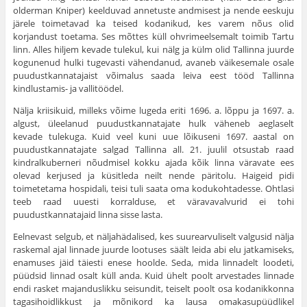
olderman Kniper) keelduvad annetuste and­misest ja nende eeskuju
järele toimetavad ka teised kodanikud, kes varem nõus olid
korjandust toetama. Ses mõttes küll ohvrimeelsemalt toimib Tartu
linn. Alles hiljem kevade tulekul, kui nälg ja külm olid Tallinna juurde
kogunenud hulki tugevasti vähendanud, avaneb väikesemale osale
puudustkannatajaist võimalus saada leiva eest tööd Tallinna
kindlustamis- ja vallitöödel.
Nälja kriisikuid, milleks võime lugeda eriti 1696. a. lõppu ja 1697. a.
algust, üleelanud puudustkannatajate hulk väheneb aeglaselt
kevade tulekuga. Kuid veel kuni uue lõikuseni 1697. aastal on
puudustkannatajate salgad Tallinna all. 21. juulil otsustab raad
kindralkuberneri nõudmisel kokku ajada kõik linna väravate ees
olevad kerjused ja küsitleda neilt nende päritolu. Haigeid pidi
toimetetama hospidali, teisi tuli saata oma kodukohtadesse. Ohtlasi
teeb raad uuesti korralduse, et väravavalvurid ei tohi
puudustkannatajaid linna sisse lasta.
Eelnevast selgub, et näljahädalised, kes suurearvuliselt valgusid nälja
raskemal ajal linnade juurde lootuses säält leida abi elu jatkamiseks,
enamuses jäid täiesti enese hoolde. Seda, mida linnadelt loodeti,
püüdsid linnad osalt küll anda. Kuid ühelt poolt arvestades linnade
endi rasket majanduslikku seisundit, teiselt poolt osa kodanikkonna
tagasihoidlikkust ja mõnikord ka lausa omakasupüüdlikel