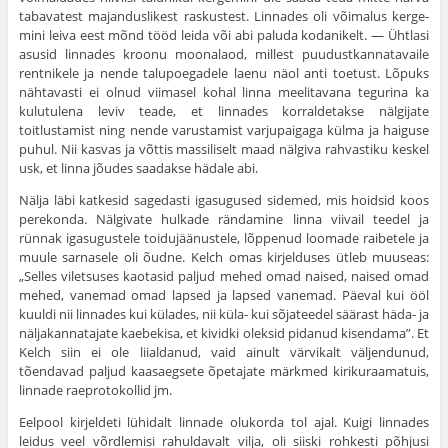
tabavatest majanduslikest raskustest. Linnades oli võimalus kerge­
mini leiva eest mõnd tööd leida või abi paluda kodanikelt. — Ühtlasi
asusid linnades kroonu moonalaod, millest puudustkannatavaile
rentnikele ja nende talupoegadele laenu näol anti toetust. Lõpuks
nähtavasti ei olnud viimasel kohal linna meelitavana tegurina ka
kulutulena leviv teade, et linnades korraldetakse nälgijate
toitlustamist ning nende varustamist varjupaigaga külma ja haiguse
puhul. Nii kasvas ja võttis massiliselt maad nälgiva rahvastiku keskel
usk, et linna jõudes saadakse hädale abi.
Nälja läbi katkesid sagedasti igasugused sidemed, mis hoidsid koos
perekonda. Nälgivate hulkade rändamine linna viivail teedel ja
rünnak igasugustele toidujäänustele, lõppenud loomade raibetele ja
muule sarnasele oli õudne. Kelch omas kirjelduses ütleb muuseas:
„Selles viletsuses kao­tasid paljud mehed omad naised, naised omad
mehed, vanemad omad lapsed ja lapsed vanemad. Päeval kui ööl
kuuldi nii linnades kui külades, nii küla- kui sõjateedel säärast häda- ja
näljakannatajate kaebekisa, et kividki oleksid pidanud kisendama”. Et
Kelch siin ei ole liialdanud, vaid ainult värvikalt väljendunud,
tõendavad paljud kaasaegsete õpetajate märk­med kirikuraamatuis,
linnade raeprotokollid jm.
Eelpool kirjeldeti lühidalt linnade olukorda tol ajal. Kuigi linnades
leidus veel võrdlemisi rahuldavalt vilja, oli siiski rohkesti põhjusi