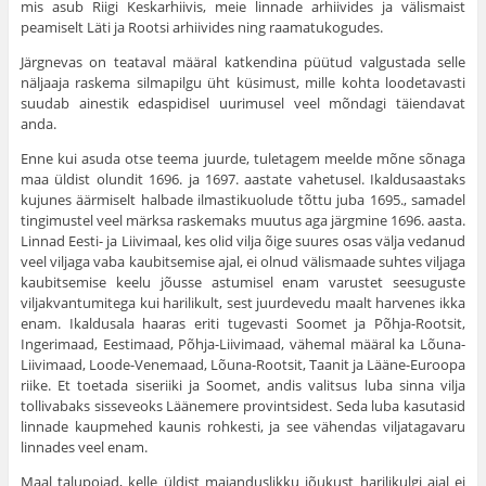
mis asub Riigi Keskarhiivis, meie linnade arhiivides ja välismaist
peamiselt Läti ja Rootsi arhiivides ning raamatukogudes.
Järgnevas on teataval määral katkendina püütud valgustada selle
näljaaja raskema silmapilgu üht küsimust, mille kohta loodetavasti
suu­dab ainestik edaspidisel uurimusel veel mõndagi täiendavat
anda.
Enne kui asuda otse teema juurde, tuletagem meelde mõne sõnaga
maa üldist olundit 1696. ja 1697. aastate vahetusel. Ikaldusaastaks
kuju­nes äärmiselt halbade ilmastikuolude tõttu juba 1695., samadel
tingimus­tel veel märksa raskemaks muutus aga järgmine 1696. aasta.
Linnad Eesti- ja Liivimaal, kes olid vilja õige suures osas välja vedanud
veel vil­jaga vaba kaubitsemise ajal, ei olnud välismaade suhtes viljaga
kaubitse­mise keelu jõusse astumisel enam varustet seesuguste
viljakvantumitega kui harilikult, sest juurdevedu maalt harvenes ikka
enam. Ikaldusala haa­ras eriti tugevasti Soomet ja Põhja-Rootsit,
Ingerimaad, Eestimaad, Põhja-Liivimaad, vähemal määral ka Lõuna-
Liivimaad, Loode-Venemaad, Lõuna-Rootsit, Taanit ja Lääne-Euroopa
riike. Et toetada siseriiki ja Soomet, andis valitsus luba sinna vilja
tollivabaks sisseveoks Läänemere provintsidest. Seda luba kasutasid
linnade kaupmehed kaunis rohkesti, ja see vähendas viljatagavaru
linnades veel enam.
Maal talupojad, kelle üldist majanduslikku jõukust harilikulgi ajal ei