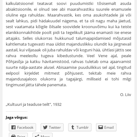
kalkulatsioonel teatavat soovi puudumistki tõsisemalt asuda
abiaktsioonile, ei olnud see abi maarahvas­tiku suurele enamusele
oluline ega rahuldav. Maarahvastik, kes oma asu­kohtadele jäi või
sealt lahkus, pidi hädakuudel nägema, et ta oli nagu maha jäetud,
sest vaatamata kõigile õilsaile soovidele kroonuvõimu kui ka teiste
elanikkonnakihtide poolt pidi ta tegelikult jääma enamasti ise enese
aitajaks. Selles olukorras hukkunud talumajapidamised mõjutasid
kahtlemata tugevasti maa üldist majanduslikku olundit ka järgnevail
aastail, kui viljasaak oli juba rahuldav või koguni hää, ühtlasi jättis see
rahva meeleollu tugeva kibedustunde. Veel Vene ajal, peale
Põhjasõja ja katku hävitamistööd, rahvas tuletab oma ajaarvamist
suurte nälja-aastate alusel. Abisaamise puudulikkus sel ajal, tingitud
eelpool kirjeldet mitmest põhjusest, tekitab meie rahva
majandusajaloos olukorra ja taga­järgi, milliseid ei tohi milgi
tingimusel jätta tähele panemata.
O. Liiv
„Kultuuri ja teaduse teilt”, 1932
Jaga võrgus:
Facebook
Twitter
Tumblr
Email
Print
More