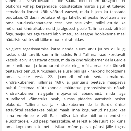
vähemaks, sissetulekuid ei ole saada õieti enam kusagiltki. Et
olukorda vähegi kergendada, otsustetakse märtsi algul, et tulevad
eemaldada linnast kõik võõrad vaesed, mida hil­jem ka teostada
püütakse. Ohtlasi nõutakse, et iga kihelkond peaks hoolit­sema ise
oma puudustkannatajate eest. See seisukoht, millel asusid ka
mõlemad kindralkubernerid ja algusest peale Tallinna raad, oli küll
õige, seejuures aga täiesti läbiviimatu; tolleaegne hoolekanne maal
hädaliste suhtes oli kõike muud kui rahuldav.
Nälgijate tagasisaatmise katse nende suure arvu juures oli kuigi
raske, siiski tarvilik samm linnadele. Eriti Tallinna raad korduvalt
katsub läbi viia vastavat otsust, mida ka kindralkuberner de la Gardie
on kinnitanud ja kroonurentnikele ning mõisaomanikele üldiselt
teatavaks teinud. Kirikuseaduse alusel pidi iga kihelkond hoolitsema
oma vaeste eest. 22. jaanuaril nõuab seda omakorda
kindralkuberner. Tallinnas 1697. a. jaanuaris peetava maapäeva
puhul Eestimaa rüütelkonnale määratud propositsioonis nõuab
kindralkuberner nälgijaile mõjuvamat abiandmist, mida aga
rüütelkond võimatuks peab, silmas pidades äärmiselt rasket
olukorda. Tallinna rae ja kindralkuberner de la Gardie ühisel
ettevõttel saadetakse paljud maalt linna kogunenud nälgijad kas
linna voorimeeste või Rae mõisa talunike abil oma endistele
elukohtadele, kuid peagi märgatakse, et sellest ei ole suurt abi, kuna
oma kogukonda toimetet isikud mõne päeva pärast jälle tagasi