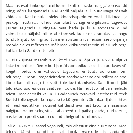
Maal asuvail kirikuõpetajail loomulikult oli raske nälgijate seisundit
mingi võrra kergendada. Neil endil paljudel tuli puudusega tõsiselt
võidelda. Kahtlemata oleks kindralsuperintentendil Liivimaal ja
piiskopil Eestimaal olnud võimalust vähegi energilisema tegevuse
juures selgitada kuningale maa häda ja luua soodsam olund
vaimulikele näljahädaliste abis­tamisel, kuid see äraootav ja, nagu
tundub ajuti, külmgi suhtumine abistamisküsimusse laseb õige aja
mööda. Selles mõttes on mõlemad kirikupead teeninud nii Dahlbergi
kui ica de la Gardie etteheite.
Nii siis kujunes maarahva olukord 1696. a. lõpuks ja 1697. a. alguks
katastrofaalseks. Rentnikud ja mõisaomanikud, kas ise puuduses või
kõigiti hoides omi väheseid tagavaru, ei toetanud enam omi
talupoegi. Kroonu magasiaitadest saadav vähene abi, millest eelpool
kõneldud, oli nagu tilk vett tule kustutamiseks. Ka siitpoolt jäid
talunikud suures osas saatuse hoolde. Nii muutub rahva meeleolu
täiesti meeleheitlikuks. Kui Gadebusch teravaid etteheiteid teeb
Rootsi tolleaegsete kohapealsete kõrgemate võimukandjate suhtes,
et need egoistlikel motiivel kahtlesid avamast kroonu magasiaitu
nälgijate toetamiseks, siis ei taha need küll paika pidada, kuid toetus,
mis kroonu poolt saadi, ei olnud ühelgi juhtu­mil piisav.
Tali oli 1696./97. aastal väga vali, mis viletsust aina suurendas. Maal
tekkis täiesti kaootiline seisukord, maksude ja andamite