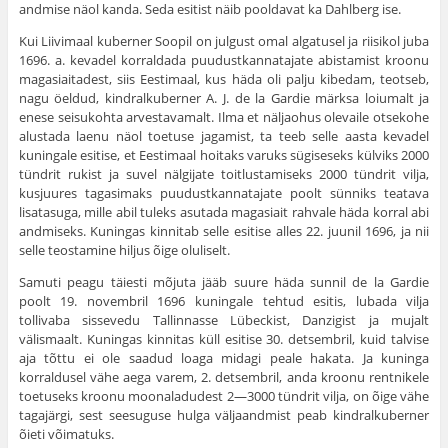
andmise näol kanda. Seda esitist näib pooldavat ka Dahlberg ise.
Kui Liivimaal kuberner Soopil on julgust omal algatusel ja riisikol juba
1696. a. kevadel korraldada puudustkannatajate abistamist kroonu
magasiaitadest, siis Eestimaal, kus häda oli palju kibedam, teotseb,
nagu öeldud, kindralkuberner A. J. de la Gardie märksa loiumalt ja
enese seisukohta arvestavamalt. Ilma et näljaohus olevaile otsekohe
alustada laenu näol toetuse jagamist, ta teeb selle aasta kevadel
kuningale esitise, et Eestimaal hoitaks varuks sügiseseks külviks 2000
tündrit rukist ja suvel nälgijate toitlustamiseks 2000 tündrit vilja,
kusjuures tagasimaks puudustkannatajate poolt sünniks teatava
lisatasuga, mille abil tuleks asutada magasiait rahvale häda korral abi
andmiseks. Kuningas kinnitab selle esitise alles 22. juunil 1696, ja nii
selle teostamine hiljus õige oluliselt.
Samuti peagu täiesti mõjuta jääb suure häda sunnil de la Gardie
poolt 19. novembril 1696 kuningale tehtud esitis, lubada vilja
tollivaba sissevedu Tallinnasse Lübeckist, Danzigist ja mujalt
välismaalt. Kunin­gas kinnitas küll esitise 30. detsembril, kuid talvise
aja tõttu ei ole saa­dud loaga midagi peale hakata. Ja kuninga
korraldusel vähe aega varem, 2. detsembril, anda kroonu rentnikele
toetuseks kroonu moonaladudest 2—3000 tündrit vilja, on õige vähe
tagajärgi, sest seesuguse hulga väljaandmist peab kindralkuberner
õieti võimatuks.