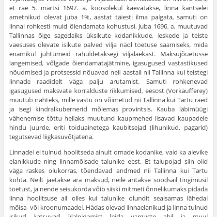
et rae 5. märtsi 1697. a. koosolekul kaevatakse, linna kantselei
ametnikud olevat juba 1%, aastat täiesti ilma palgata, samuti on
linnal rohkesti muid õiendamata kohustusi. Juba 1696. a. muutuvad
Tallinnas õige sagedaiks üksikute kodanikkude, leskede ja teiste
vaesuses olevate isikute palved vilja näol toetuse saamiseks, mida
enamikul juhtumeid rahuldetaksegi viljalaekast. Maksujõuetusse
langemised, võlgade õiendamatajätmine, igasugused vastastikused
nõudmised ja protsessid nõuavad neil aastail nii Tallinna kui teistegi
linnade raadidelt väga palju arutamist. Samuti rohkenevad
igasugused maksvate korralduste rikkumised, eesost (Vorkäufferey)
muutub nähteks, mille vastu on võimetud nii Tallinna kui Tartu raed
ja isegi kindralkubernerid mõlemas provintsis. Kauba läbimüügi
vähenemise tõttu hellaks muutund kaupmehed lisavad kaupa­dele
hindu juurde, eriti toiduainetega kaubitsejad (lihunikud, pagarid)
tegutsevad liigkasuvõtjatena.
Linnadel ei tulnud hoolitseda ainult omade kodanike, vaid ka ale­vike
elanikkude ning linnamõisade talunike eest. Et talupojad siin olid
väga raskes olukorras, tõendavad andmed nii Tallinna kui Tartu
kohta. Neilt jäetakse ära maksud, neile antakse soodsail tingimusil
toetust, ja nende seisukorda võib siiski mitmeti õnnelikumaks pidada
linna hoolitsuse all olles kui talunike olundit sealsamas lähedal
mõisa- või kroonumaadel. Hädas olevad linnaelanikud ja linna tulnud
isikud katsu­vad ülalpidamist leida varguste abil ja muul