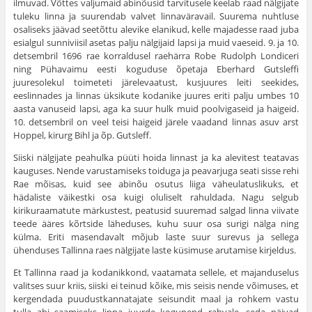
ilmuvad. Võttes valjumaid abinõusid tarvitusele kee­lab raad nälgijate
tuleku linna ja suurendab valvet linnaväravail. Suurema nuhtluse
osaliseks jäävad seetõttu alevike elanikud, kelle majadesse raad juba
esialgul sunniviisil asetas palju nälgijaid lapsi ja muid vaeseid. 9. ja 10.
detsembril 1696 rae korraldusel raehärra Robe Rudolph Londiceri
ning Pühavaimu eesti koguduse õpetaja Eberhard Gutsleffi
juuresolekul toimeteti järelevaatust, kusjuures leiti seekides,
eeslinnades ja linnas üksi­kute kodanike juures eriti palju umbes 10
aasta vanuseid lapsi, aga ka suur hulk muid poolvigaseid ja haigeid.
10. detsembril on veel teisi hai­geid järele vaadand linnas asuv arst
Hoppel, kirurg Bihl ja õp. Gutsleff.
Siiski nälgijate peahulka püüti hoida linnast ja ka alevitest teatavas
kauguses. Nende varustamiseks toiduga ja peavarjuga seati sisse rehi
Rae mõisas, kuid see abinõu osutus liiga väheulatuslikuks, et
hädaliste väikestki osa kuigi oluliselt rahuldada. Nagu selgub
kirikuraamatute märkustest, peatusid suuremad salgad linna viivate
teede ääres kõrtside läheduses, kuhu suur osa surigi nälga ning
külma. Eriti masendavalt mõjub laste suur surevus ja sellega
ühenduses Tallinna raes nälgijate laste küsimuse arutamise kirjeldus.
Et Tallinna raad ja kodanikkond, vaatamata sellele, et majanduselus
valitses suur kriis, siiski ei teinud kõike, mis seisis nende võimuses, et
kergendada puudustkannatajate seisundit maal ja rohkem vastu