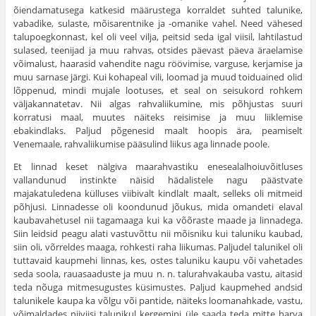
õiendamatusega katkesid määrustega korraldet suhted talunike,
vabadike, sulaste, mõisarentnike ja -omanike vahel. Need vähesed
talupoegkonnast, kel oli veel vilja, peitsid seda igal viisil, lahtilastud
sulased, teenijad ja muu rahvas, otsides päevast päeva äraelamise
võimalust, haa­rasid vahendite nagu röövimise, varguse, kerjamise ja
muu sarnase järgi. Kui kohapeal vili, loomad ja muud toiduained olid
lõppenud, mindi mujale lootuses, et seal on seisukord rohkem
väljakannatetav. Nii algas rahva­liikumine, mis põhjustas suuri
korratusi maal, muutes näiteks reisimise ja muu liiklemise
ebakindlaks. Paljud põgenesid maalt hoopis ära, peamiselt
Venemaale, rahvaliikumise pääsulind liikus aga linnade poole.
Et linnad keset nälgiva maarahvastiku enesealalhoiuvõitluses
vallandunud instinkte näisid hädalistele nagu päästvate
majakatuledena külluses viibivalt kindlalt maalt, selleks oli mitmeid
põhjusi. Linnadesse oli koondunud jõukus, mida omandeti elaval
kaubavahetusel nii tagamaaga kui ka võõraste maade ja linnadega.
Siin leidsid peagu alati vastuvõttu nii mõisniku kui taluniku kaubad,
siin oli, võrreldes maaga, rohkesti raha liikumas. Paljudel talunikel oli
tuttavaid kaupmehi linnas, kes, ostes talu­niku kaupu või vahetades
seda soola, rauasaaduste ja muu n. n. talurahvakauba vastu, aitasid
teda nõuga mitmesugustes küsimustes. Paljud kaup­mehed andsid
talunikele kaupa ka võlgu või pantide, näiteks loomanah­kade, vastu,
võimaldades niiviisi talunikul kergemini üle saada teda mitte harva