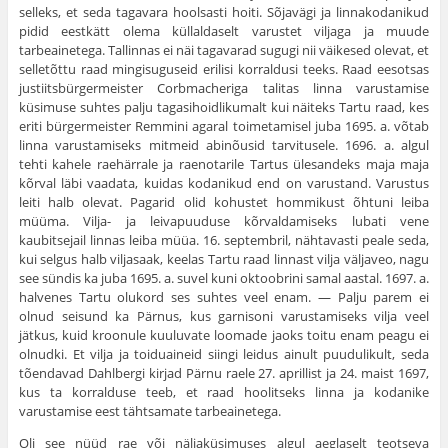
selleks, et seda tagavara hoolsasti hoiti. Sõjavägi ja linnakodanikud
pidid eestkätt olema küllaldaselt varustet viljaga ja muude
tarbeainetega. Tallinnas ei näi tagavarad sugugi nii väikesed olevat, et
selletõttu raad mingisugu­seid erilisi korraldusi teeks. Raad eesotsas
justiitsbürgermeister Corbmacheriga talitas linna varustamise
küsimuse suhtes palju tagasihoidliku­malt kui näiteks Tartu raad, kes
eriti bürgermeister Remmini agaral toi­metamisel juba 1695. a. võtab
linna varustamiseks mitmeid abinõusid tarvitusele. 1696. a. algul
tehti kahele raehärrale ja raenotarile Tartus ülesandeks maja maja
kõrval läbi vaadata, kuidas kodanikud end on varustand. Varustus
leiti halb olevat. Pagarid olid kohustet hommikust õhtuni leiba
müüma. Vilja- ja leivapuuduse kõrvaldamiseks lubati vene
kaubitsejail linnas leiba müüa. 16. septembril, nähtavasti peale seda,
kui selgus halb viljasaak, keelas Tartu raad linnast vilja väljaveo, nagu
see sündis ka juba 1695. a. suvel kuni oktoobrini samal aastal. 1697. a.
halvenes Tartu olukord ses suhtes veel enam. — Palju parem ei
olnud seisund ka Pärnus, kus garnisoni varustamiseks vilja veel
jätkus, kuid kroonule kuuluvate loomade jaoks toitu enam peagu ei
olnudki. Et vilja ja toiduaineid siingi leidus ainult puudulikult, seda
tõendavad Dahlbergi kirjad Pärnu raele 27. aprillist ja 24. maist 1697,
kus ta korralduse teeb, et raad hoolitseks linna ja kodanike
varustamise eest tähtsamate tarbeainetega.
Oli see nüüd rae või näljaküsimuses algul aeglaselt teotseva