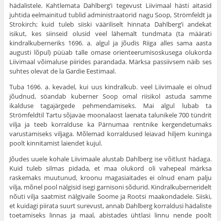
hädalistele. Kahtlemata Dahlberg’i tegevust Liivimaal hästi aitasid
juhtida eelmaini­tud tublid administraatorid nagu Soop, Strömfeldt ja
Strokirch; kuid tuleb siiski vääriliselt hinnata Dahlberg’i andekat
isikut, kes siinseid olusid veel lähemalt tundmata (ta määrati
kindralkuberneriks 1696. a. algul ja jõudis Riiga alles sama aasta
augusti lõpul) püüab talle omase orien­teerumisoskusega olukorda
Liivimaal võimaluse piirides parandada. Märksa passiivsem näib ses
suhtes olevat de la Gardie Eestimaal.
Tuba 1696. a. kevadel, kui uus kindralkub. veel Liivimaale ei olnud
jõudnud, söandab kuberner Soop omal riisikol astuda samme
ikalduse tagajärgede pehmendamiseks. Mai algul lubab ta
Strömfeldtil Tartu sõja­väe moonalaost laenata talunikele 700 tündrit
vilja ja teeb korralduse ka Pärnumaa rentnike kergendetumaks
varustamiseks viljaga. Mõle­mad korraldused leiavad hiljem kuninga
poolt kinnitamist laiendet kujul.
Jõudes uuele kohale Liivimaale alustab Dahlberg ise võitlust hädaga.
Kuid tuleb silmas pidada, et maa olukord oli vahepeal märksa
raskemaks muutunud, kroonu magasiaitades ei olnud enam palju
vilja, mõnel pool nälgisid isegi garnisoni sõdurid. Kindralkuberneridelt
nõuti vilja saatmist nälgivaile Soome ja Rootsi maakondadele. Siiski,
et kuidagi piirata suurt surevust, annab Dahlberg korraldusi hädaliste
toetamiseks linnas ja maal, abistades ühtlasi linnu nende poolt