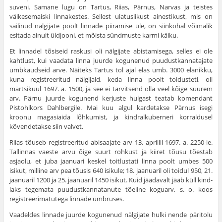
suveni. Samane lugu on Tartus, Riias, Pärnus, Narvas ja teistes
väikesemaiski linnakestes. Sellest ulatuslikust ainestikust, mis on
säilinud nälgijate poolt linnade piiramise üle, on siinkohal võimalik
esitada ainult üldjooni, et mõista sündmuste karmi käiku.
Et linnadel tõsiseid raskusi oli nälgijate abistamisega, selles ei ole
kahtlust, kui vaadata linna juurde kogunenud puudustkannatajate
umbkaudseid arve. Näiteks Tartus tol ajal elas umb. 3000 elanikku,
kuna registreeritud nälgijaid, keda linna poolt toidusteti, oli
märtsikuul 1697. a. 1500, ja see ei tarvitsend olla veel kõige suurem
arv. Pärnu juurde kogunend kerjuste hulgast teatab komendant
Pistohlkors Dahlbergile. Mai kuu algul kardetakse Pärnus isegi
kroonu magasiaida lõhkumist, ja kindralkuberneri korraldusel
kõvendetakse siin valvet.
Riias tõuseb registreeritud abisaajate arv 13. aprillil 1697. a. 2250-le.
Tallinnas vaeste arvu õige suurt rohkust ja kiiret tõusu tões­tab
asjaolu, et juba jaanuari keskel toitlustati linna poolt umbes 500
isikut, milline arv pea tõusis 640 isikule; 18. jaanuaril oli toidul 950, 21.
jaa­nuaril 1200 ja 25. jaanuaril 1450 isikut. Kuid jäädavalt jääb küll kind­
laks tegemata puudustkannatanute tõeline koguarv, s. o. koos
registreerimatutega linnade ümbruses.
Vaadeldes linnade juurde kogunenud nälgijate hulki nende päritolu