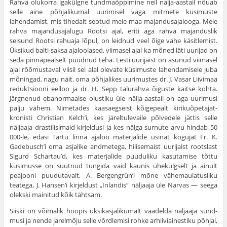
Rahva olukorra igakülgne tundmaõppimine neil nälja-aastail nõuab
selle aine põhjalikumal uurimisel väga mitmete küsimuste
lahendamist, mis tihedalt seotud meie maa majandusajalooga. Meie
rahva majandusajalugu Rootsi ajal, eriti aga rahva majanduslik
seisund Rootsi rahuaja lõpul, on leidnud veel õige vähe käsitlemist.
Üksikud balti-saksa ajaloolased, viima­sel ajal ka mõned läti uurijad on
seda pinnapealselt püüdnud teha. Eesti uurijaist on asunud viimasel
ajal rõõmustaval viisil sel alal olevate küsi­muste lahendamisele juba
mõningad, nagu näit. oma põhjalikes uurimus­tes dr. J. Vasar Liivimaa
reduktsiooni eelloo ja dr. H. Sepp talurahva õiguste kaitse kohta.
Järgnenud ebanormaalse olustiku üle nälja-aastail on aga uurimusi
palju vähem. Nimetades kaasaegseist kõigepealt kirikuõpetajat-
kronisti Christian Kelch’i, kes järeltulevaile põlvedele jättis selle
näljaaja drastilisimaid kirjeldusi ja kes nälga surnute arvu hindab 50
000-le, edasi Tartu linna ajaloo materjalide usinat kogujat Fr. K.
Gadebusch’i oma asjalike andmetega, hilisemaist uurijaist rootslast
Sigurd Schartau’d, kes materjalide puuduliku kasutamise tõttu
küsimusse on suut­nud tungida vaid kaunis ühekülgselt ja ainult
peajooni puudutavalt, A. Bergengrün’i mõne vähemaulatusliku
teatega, J. Hansen’i kirjeldust „Inlandis“ näljaaja üle Narvas — seega
olekski mainitud kõik tähtsam.
Siiski on võimalik hoopis üksikasjalikumalt vaadelda näljaaja sünd­
musi ja nende järelmõju selle võrdlemisi rohke arhiiviainestiku põhjal,