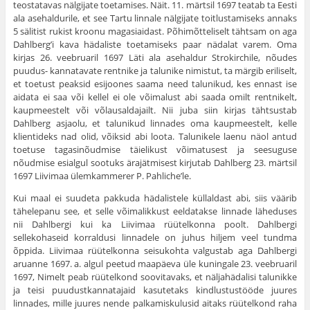
teostatavas nälgijate toetamises. Näit. 11. märtsil 1697 teatab ta Eesti
ala asehaldurile, et see Tartu linnale nälgijate toitlustamiseks annaks
5 sälitist rukist kroonu magasiaidast. Põhimõtteliselt tähtsam on aga
Dahlberg’i kava hädaliste toetamiseks paar nädalat varem. Oma
kirjas 26. veebruaril 1697 Läti ala asehaldur Strokirchile, nõudes
puudus- kannatavate rentnike ja talunike nimistut, ta märgib eriliselt,
et toetust peaksid esijoones saama need talunikud, kes ennast ise
aidata ei saa või kellel ei ole võimalust abi saada omilt rentnikelt,
kaupmeestelt või võlausaldajailt. Nii juba siin kirjas tähtsustab
Dahlberg asjaolu, et talunikud linnades oma kaupmeestelt, kelle
klientideks nad olid, võik­sid abi loota. Talunikele laenu näol antud
toetuse tagasinõudmise täielikust võimatusest ja seesuguse
nõudmise esialgul sootuks ärajätmisest kirjutab Dahlberg 23. märtsil
1697 Liivimaa ülemkammerer P. Pahliche’le.
Kui maal ei suudeta pakkuda hädalistele küllaldast abi, siis väärib
tähelepanu see, et selle võimalikkust eeldatakse linnade läheduses
nii Dahlbergi kui ka Liivimaa rüütelkonna poolt. Dahlbergi
sellekohaseid korraldusi linnadele on juhus hiljem veel tundma
õppida. Liivimaa rüütelkonna seisukohta valgustab aga Dahlbergi
aruanne 1697. a. algul peetud maapäeva üle kuningale 23. veebruaril
1697, Nimelt peab rüütelkond soovitavaks, et näljahädalisi talunikke
ja teisi puudustkannatajaid kasutetaks kindlustustööde juures
linnades, mille juures nende palkamiskulusid aitaks rüütelkond raha