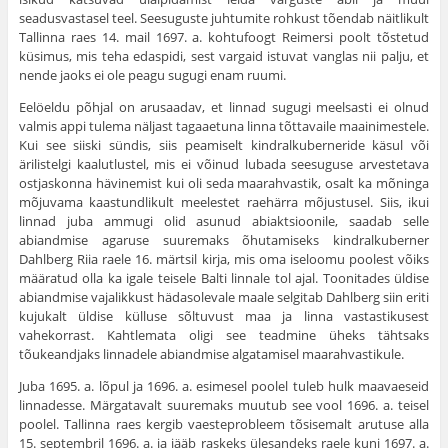
seadusvastasel teel. Seesuguste juhtumite rohkust tõendab näitlikult
Tallinna raes 14. mail 1697. a. kohtufoogt Reimersi poolt tõstetud
küsimus, mis teha edaspidi, sest vargaid istuvat vanglas nii palju, et
nende jaoks ei ole peagu sugugi enam ruumi.
Eelöeldu põhjal on arusaadav, et linnad sugugi meelsasti ei olnud
valmis appi tulema näljast tagaaetuna linna tõttavaile maainimestele.
Kui see siiski sündis, siis peamiselt kindralkuberneride käsul või
ärilistelgi kaalutlustel, mis ei võinud lubada seesuguse arvestetava
ostjaskonna hävine­mist kui oli seda maarahvastik, osalt ka mõninga
mõjuvama kaastundlikult meelestet raehärra mõjustusel. Siis, ikui
linnad juba ammugi olid asunud abiaktsioonile, saadab selle
abiandmise agaruse suuremaks õhutamiseks kindralkuberner
Dahlberg Riia raele 16. märtsil kirja, mis oma ise­loomu poolest võiks
määratud olla ka igale teisele Balti linnale tol ajal. Toonitades üldise
abiandmise vajalikkust hädasolevale maale selgitab Dahlberg siin eriti
kujukalt üldise külluse sõltuvust maa ja linna vastas­tikusest
vahekorrast. Kahtlemata oligi see teadmine üheks tähtsaks
tõukeandjaks linnadele abiandmise algatamisel maarahvastikule.
Juba 1695. a. lõpul ja 1696. a. esimesel poolel tuleb hulk maavaeseid
linnadesse. Märgatavalt suuremaks muutub see vool 1696. a. teisel
poolel. Tallinna raes kergib vaesteprobleem tõsisemalt arutuse alla
15. septemb­ril 1696. a. ja jääb raskeks ülesandeks raele kuni 1697. a.