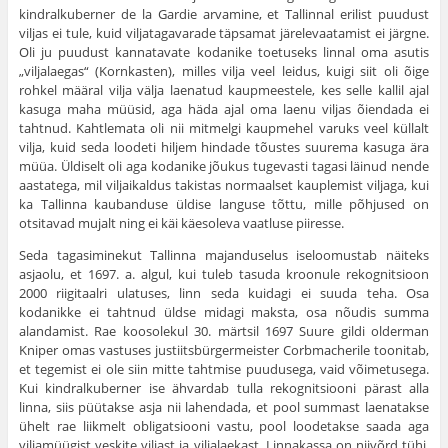
kindralkuberner de la Gardie arvamine, et Tallinnal erilist puudust
viljas ei tule, kuid viljatagavarade täpsamat järelevaatamist ei järgne.
Oli ju puudust kannatavate kodanike toetuseks linnal oma asutis
„viljalaegas“ (Kornkasten), milles vilja veel leidus, kuigi siit oli õige
rohkel määral vilja välja laenatud kaupmeestele, kes selle kallil ajal
kasuga maha müüsid, aga häda ajal oma laenu viljas õiendada ei
tahtnud. Kahtlemata oli nii mitmelgi kaupmehel varuks veel küllalt
vilja, kuid seda loodeti hiljem hindade tõustes suurema kasuga ära
müüa. Üldiselt oli aga kodanike jõukus tugevasti tagasi läinud nende
aastatega, mil viljaikaldus takistas normaal­set kauplemist viljaga, kui
ka Tallinna kaubanduse üldise languse tõttu, mille põhjused on
otsitavad mujalt ning ei käi käesoleva vaatluse piiresse.
Seda tagasiminekut Tallinna majanduselus iseloomustab näiteks
asja­olu, et 1697. a. algul, kui tuleb tasuda kroonule rekognitsioon
2000 riigi­taalri ulatuses, linn seda kuidagi ei suuda teha. Osa
kodanikke ei taht­nud üldse midagi maksta, osa nõudis summa
alandamist. Rae koosolekul 30. märtsil 1697 Suure gildi olderman
Kniper omas vastuses justiitsbürgermeister Corbmacherile toonitab,
et tegemist ei ole siin mitte tahtmise puudusega, vaid võimetusega.
Kui kindralkuberner ise ähvardab tulla rekognitsiooni pärast alla
linna, siis püütakse asja nii lahendada, et pool summast laenatakse
ühelt rae liikmelt obligatsiooni vastu, pool loodetakse saada aga
viljamüügist veskite viljast ja viljalaekast. Linnakassa on niivõrd tühi,