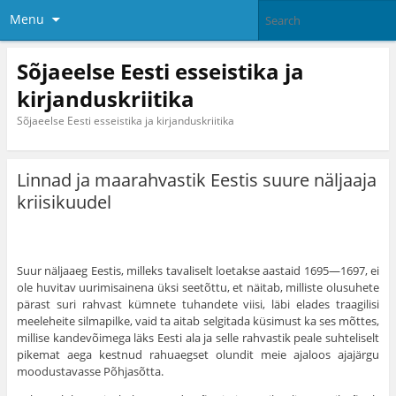
Menu
Sõjaeelse Eesti esseistika ja
kirjanduskriitika
Sõjaeelse Eesti esseistika ja kirjanduskriitika
Linnad ja maarahvastik Eestis suure näljaaja
kriisikuudel
Suur näljaaeg Eestis, milleks tavaliselt loetakse aastaid 1695—1697, ei
ole huvitav uurimisainena üksi seetõttu, et näitab, milliste olusuhete
pärast suri rahvast kümnete tuhandete viisi, läbi elades traagilisi
meeleheite silmapilke, vaid ta aitab selgitada küsimust ka ses mõttes,
millise kandevõimega läks Eesti ala ja selle rahvastik peale suhteliselt
pikemat aega kestnud rahuaegset olundit meie ajaloos ajajärgu
moodustavasse Põhjasõtta.