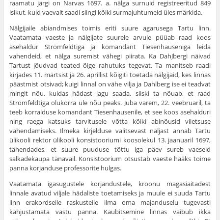
raamatu järgi on Narvas 1697. a. nälga surnuid registreeritud 849
isikut, kuid vaevalt saadi siingi kõiki surmajuhtumeid üles märkida.
Nälgijaile abiandmises toimis eriti suure agarusega Tartu linn.
Vaatamata vaeste ja nälgijate suurele arvule püüab raad koos
asehaldur Strömfeldtiga ja komandant Tiesenhauseniga leida
vahendeid, et nälga suremist vähegi piirata. Ka DahJbergi näivad
Tartust jõudvad teated õige rahutuks tegevat. Ta manitseb raadi
kirjades 11. märtsist ja 26. ap­rillist kõigiti toetada nälgijaid, kes linnas
päästmist otsivad; kuigi linnal on vähe vilja ja Dahlberg ise ei teadvat
mingit nõu, kuidas hädast jagu saada, siiski ta nõuab, et raad
Strömfeldtiga olukorra üle nõu peaks. Juba varem, 22. veebruaril, ta
teeb korralduse komandant Tiesenhausenile, et see koos asehalduri
ning raega katsuks tarvitusele võtta kõiki abinõu­sid viletsuse
vähendamiseks. Ilmeka kirjelduse valitsevast näljast annab Tartu
ülikooli rektor ülikooli konsistooriumi koosolekul 13. jaanuaril 1697,
tähendades, et suure puuduse tõttu iga päev sureb vaeseid
salkadekaupa tänavail. Konsistoorium otsustab vaeste hääks toime
panna korjanduse professorite hulgas.
Vaatamata igasugustele korjandustele, kroonu magasiaitadest
linnale avatud viljale hädaliste toetamiseks ja muule ei suuda Tartu
linn era­kordseile raskusteile ilma oma majanduselu tugevasti
kahjustamata vastu panna. Kaubitsemine linnas vaibub ikka